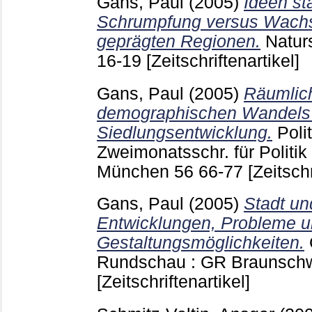
Gans, Paul
(2005)
Ideen st
Schrumpfung versus Wachst
geprägten Regionen.
Natur
16-19
[Zeitschriftenartikel]
Gans, Paul
(2005)
Räumlic
demographischen Wandels a
Siedlungsentwicklung.
Poli
Zweimonatsschr. für Politi
München
56
66-77
[Zeitschr
Gans, Paul
(2005)
Stadt un
Entwicklungen, Probleme 
Gestaltungsmöglichkeiten.
Rundschau : GR Braunsch
[Zeitschriftenartikel]