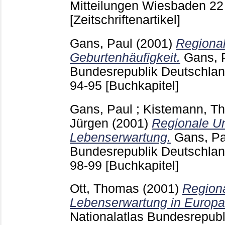
Mitteilungen Wiesbaden
22
[Zeitschriftenartikel]
Gans, Paul
(2001)
Regional
Geburtenhäufigkeit.
Gans, 
Bundesrepublik Deutschland
94-95
[Buchkapitel]
Gans, Paul
;
Kistemann, T
Jürgen
(2001)
Regionale Un
Lebenserwartung.
Gans, Pa
Bundesrepublik Deutschland
98-99
[Buchkapitel]
Ott, Thomas
(2001)
Regiona
Lebenserwartung in Europa
Nationalatlas Bundesrepub