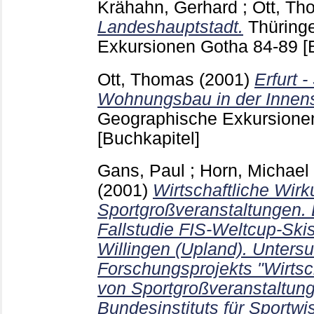
Krähahn, Gerhard
;
Ott, Th
Landeshauptstadt.
Thüring
Exkursionen Gotha
84-89
[
Ott, Thomas
(2001)
Erfurt -
Wohnungsbau in der Innens
Geographische Exkursion
[Buchkapitel]
Gans, Paul
;
Horn, Michael
(2001)
Wirtschaftliche Wir
Sportgroßveranstaltungen. 
Fallstudie FIS-Weltcup-Ski
Willingen (Upland). Unter
Forschungsprojekts "Wirtsc
von Sportgroßveranstaltung
Bundesinstituts für Sportwi