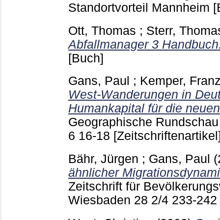
Standortvorteil Mannheim
[
Ott, Thomas
;
Sterr, Thoma
Abfallmanager 3 Handbuch
[Buch]
Gans, Paul
;
Kemper, Franz
West-Wanderungen in Deuts
Humankapital für die neue
Geographische Rundschau
6
16-18
[Zeitschriftenartikel
Bähr, Jürgen
;
Gans, Paul
ähnlicher Migrationsdynami
Zeitschrift für Bevölkerung
Wiesbaden
28 2/4
233-24