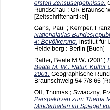
ersten Zensusergebnisse.
Rundschau : GR Braunsch
[Zeitschriftenartikel]
Gans, Paul
;
Kemper, Franz
Nationalatlas Bundesrepub
4: Bevölkerung.
Institut fü
Heidelberg ; Berlin
[Buch]
Ratter, Beate M.W.
(2001)
Beate M. W.: Natur, Kultur 
2001.
Geographische Rund
Braunschweig
54 7/8
65
[R
Ott, Thomas
;
Swiaczny, Fr
Perspektiven zum Thema Mig
Minderheiten im Spiegel von