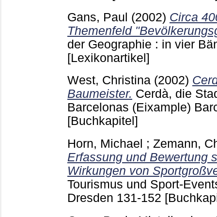
Gans, Paul
(2002)
Circa 40
Themenfeld "Bevölkerungs
der Geographie : in vier Bä
[Lexikonartikel]
West, Christina
(2002)
Cerd
Baumeister.
Cerdà, die Sta
Barcelonas (Eixample) Bar
[Buchkapitel]
Horn, Michael
;
Zemann, Ch
Erfassung und Bewertung 
Wirkungen von Sportgroßve
Tourismus und Sport-Events 
Dresden
131-152
[Buchkapi