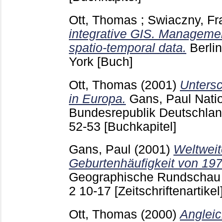
Ott, Thomas
;
Swiaczny, Fr
integrative GIS. Managemen
spatio-temporal data.
Berli
York
[Buch]
Ott, Thomas
(2001)
Untersc
in Europa.
Gans, Paul
Natio
Bundesrepublik Deutschland
52-53
[Buchkapitel]
Gans, Paul
(2001)
Weltweit
Geburtenhäufigkeit von 197
Geographische Rundschau
2
10-17
[Zeitschriftenartikel
Ott, Thomas
(2000)
Anglei