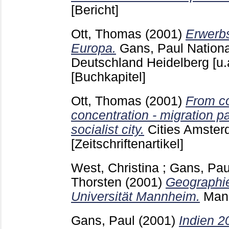
[Bericht]
Ott, Thomas
(2001)
Erwerbs
Europa.
Gans, Paul
Nationa
Deutschland Heidelberg [u.
[Buchkapitel]
Ott, Thomas
(2001)
From co
concentration - migration pa
socialist city.
Cities Amster
[Zeitschriftenartikel]
West, Christina
;
Gans, Pau
Thorsten
(2001)
Geographie
Universität Mannheim.
Man
Gans, Paul
(2001)
Indien 2