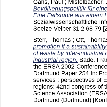
Gans, Paul
;
Mistelbacher,
Bevölkerungspolitik für ein
Eine Fallstudie aus einem L
Sozialwissenschaftliche In
Seelze-Velber
31 2
68-79
[
Sterr, Thomas
;
Ott, Thoma
promotion if a sustainabili
of waste by inter-industrial
industrial region.
Bade, Fra
the ERSA 2002-Conference 
Dortmund
Paper 254
In: F
services : perspectives of 
regions; 42nd congress of 
Science Association (ERSA
Dortmund
(Dortmund)
[Konf