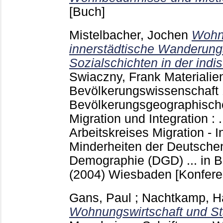
[Buch]
Mistelbacher, Jochen
Wohn
innerstädtische Wanderun
Sozialschichten in der indi
Swiaczny, Frank
Materialie
Bevölkerungswissenschaft
Bevölkerungsgeographisch
Migration und Integration : 
Arbeitskreises Migration - I
Minderheiten der Deutschen
Demographie (DGD) ... in 
(2004) Wiesbaden
[Konfere
Gans, Paul
;
Nachtkamp, H
Wohnungswirtschaft und St