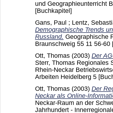
und Geographieunterricht 
[Buchkapitel]
Gans, Paul
;
Lentz, Sebast
Demographische Trends und
Russland.
Geographische 
Braunschweig
55 11
56-60
Ott, Thomas
(2003)
Der AG
Sterr, Thomas
Regionales 
Rhein-Neckar Betriebswirts
Arbeiten Heidelberg
5
[Buch
Ott, Thomas
(2003)
Der Reg
Neckar als Online-Informati
Neckar-Raum an der Schwe
Jahrhundert - Innerregional