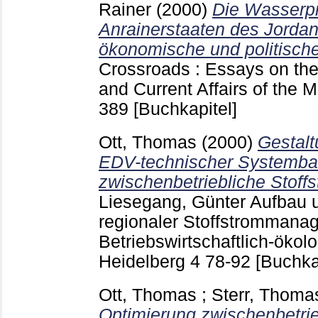
Rainer
(2000)
Die Wasserpr
Anrainerstaaten des Jorda
ökonomische und politische
Crossroads : Essays on the
and Current Affairs of the
389
[Buchkapitel]
Ott, Thomas
(2000)
Gestal
EDV-technischer Systembau
zwischenbetriebliche Stof
Liesegang, Günter
Aufbau u
regionaler Stoffstromman
Betriebswirtschaftlich-ökol
Heidelberg
4
78-92
[Buchka
Ott, Thomas
;
Sterr, Thoma
Optimierung zwischenbetrie