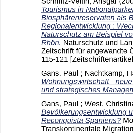
Schmitz-Veltin, Ansgar
(20
Tourismus in Nationalpark
Biosphärenreservaten als B
Regionalentwicklung : Wec
Naturschutz am Beispiel v
Rhön.
Naturschutz und Lan
Zeitschrift für angewandte 
115-121
[Zeitschriftenartikel
Gans, Paul
;
Nachtkamp, H
Wohnungswirtschaft - neue
und strategisches Manage
Gans, Paul
;
West, Christin
Bevölkerungsentwicklung un
Reconquista Spaniens?
Mo
Transkontinentale Migratio