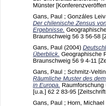
Münster
[Konferenzveröffen
Gans, Paul
;
Gonzáles Leiv
Der chilenische Zensus von
Ergebnisse.
Geographisch
Braunschweig
56 3
56-58
[
Gans, Paul
(2004)
Deutschl
Überblick.
Geographische 
Braunschweig
56 9
4-11
[Ze
Gans, Paul
;
Schmitz-Veltin
Räumliche Muster des dem
in Europa.
Raumforschung 
[u.a.]
62 2
83-95
[Zeitschrif
Gans, Paul
;
Horn, Michael