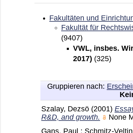
Fakultäten und Einrichtu
Fakultät für Rechtswi
(9407)
VWL, insbes. Wi
2017)
(325)
Gruppieren nach:
Erschei
Kei
Szalay, Dezsö
(2001)
Essay
R&D, and growth.
None 
Gans, Paul
;
Schmitz-Veltin