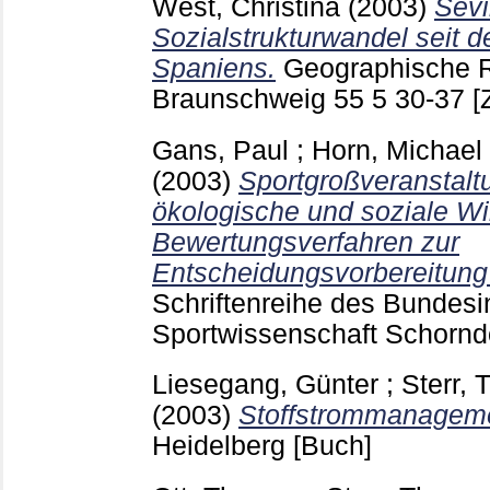
West, Christina
(2003)
Sevi
Sozialstrukturwandel seit 
Spaniens.
Geographische 
Braunschweig
55 5
30-37
[
Gans, Paul
;
Horn, Michael
(2003)
Sportgroßveranstalt
ökologische und soziale Wi
Bewertungsverfahren zur
Entscheidungsvorbereitung 
Schriftenreihe des Bundesin
Sportwissenschaft Schornd
Liesegang, Günter
;
Sterr,
(2003)
Stoffstrommanageme
Heidelberg
[Buch]