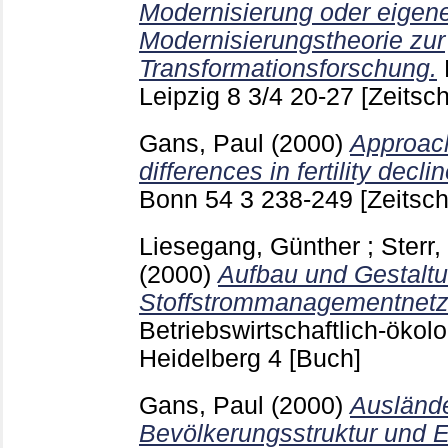
Modernisierung oder eigen
Modernisierungstheorie zur
Transformationsforschung.
Leipzig
8 3/4
20-27
[Zeitsch
Gans, Paul
(2000)
Approach
differences in fertility declin
Bonn
54 3
238-249
[Zeitsch
Liesegang, Günther
;
Sterr
(2000)
Aufbau und Gestaltu
Stoffstrommanagementnetz
Betriebswirtschaftlich-ökol
Heidelberg
4
[Buch]
Gans, Paul
(2000)
Auslände
Bevölkerungsstruktur und E