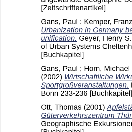
[Zeitschriftenartikel]
Gans, Paul
;
Kemper, Franz
Urbanization in Germany be
unification.
Geyer, Henry S.
of Urban Systems Chelte
[Buchkapitel]
Gans, Paul
;
Horn, Michael
(2002)
Wirtschaftliche Wir
Sportgroßveranstaltungen.
Bonn
233-236
[Buchkapitel
Ott, Thomas
(2001)
Apfelst
Güterverkehrszentrum Thü
Geographische Exkursion
[Buchkapitel]