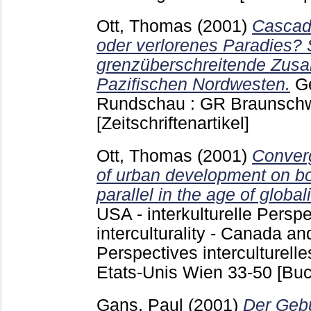
Ott, Thomas
(2001)
Cascadi
oder verlorenes Paradies? 
grenzüberschreitende Zus
Pazifischen Nordwesten.
G
Rundschau : GR Braunsch
[Zeitschriftenartikel]
Ott, Thomas
(2001)
Conver
of urban development on bo
parallel in the age of global
USA - interkulturelle Perspe
interculturality - Canada an
Perspectives interculturelle
Etats-Unis Wien
33-50
[Buc
Gans, Paul
(2001)
Der Geb