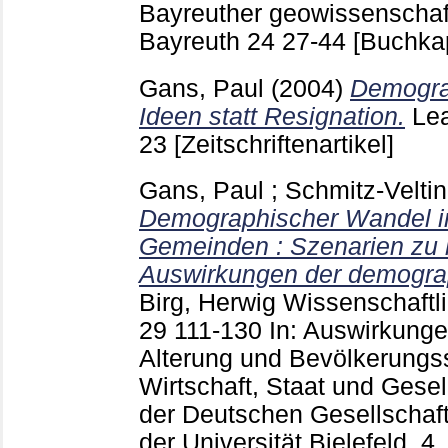
Bayreuther geowissenschaft
Bayreuth
24
27-44
[Buchkap
Gans, Paul
(2004)
Demogra
Ideen statt Resignation.
Le
23
[Zeitschriftenartikel]
Gans, Paul
;
Schmitz-Veltin
Demographischer Wandel in
Gemeinden : Szenarien zu 
Auswirkungen der demogra
Birg, Herwig
Wissenschaftli
29
111-130
In: Auswirkung
Alterung und Bevölkerungs
Wirtschaft, Staat und Gesel
der Deutschen Gesellschaf
der Universität Bielefeld, 