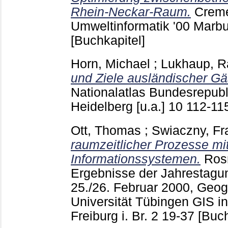
Rhein-Neckar-Raum.
Creme
Umweltinformatik '00 Marb
[Buchkapitel]
Horn, Michael
;
Lukhaup, R
und Ziele ausländischer Gä
Nationalatlas Bundesrepub
Heidelberg [u.a.]
10
112-11
Ott, Thomas
;
Swiaczny, Fr
raumzeitlicher Prozesse m
Informationssystemen.
Ros
Ergebnisse der Jahrestagun
25./26. Februar 2000, Geogr
Universität Tübingen GIS i
Freiburg i. Br.
2
19-37
[Buch