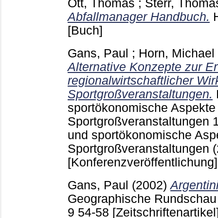
Ott, Thomas
;
Sterr, Thoma
Abfallmanager Handbuch.
[Buch]
Gans, Paul
;
Horn, Michael
Alternative Konzepte zur E
regionalwirtschaftlicher Wi
Sportgroßveranstaltungen.
sportökonomische Aspekte
Sportgroßveranstaltungen
und sportökonomische Asp
Sportgroßveranstaltungen 
[Konferenzveröffentlichung]
Gans, Paul
(2002)
Argentini
Geographische Rundschau
9
54-58
[Zeitschriftenartikel