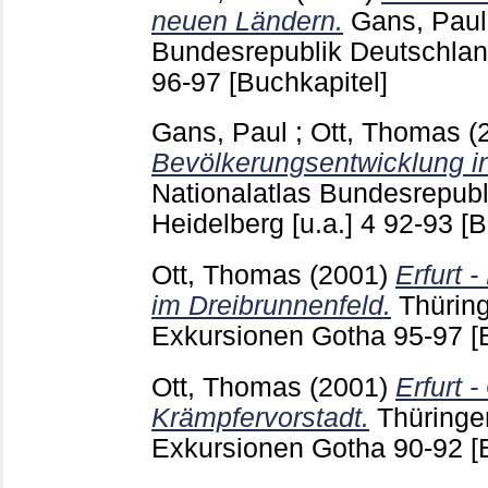
neuen Ländern.
Gans, Paul
Bundesrepublik Deutschland
96-97
[Buchkapitel]
Gans, Paul
;
Ott, Thomas
(
Bevölkerungsentwicklung i
Nationalatlas Bundesrepub
Heidelberg [u.a.]
4
92-93
[B
Ott, Thomas
(2001)
Erfurt 
im Dreibrunnenfeld.
Thürin
Exkursionen Gotha
95-97
[
Ott, Thomas
(2001)
Erfurt 
Krämpfervorstadt.
Thüringe
Exkursionen Gotha
90-92
[