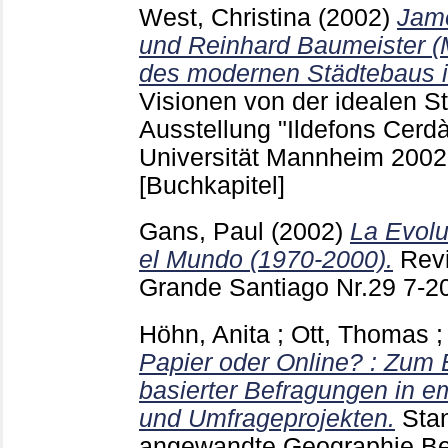
West, Christina
(2002)
Jame
und Reinhard Baumeister (
des modernen Städtebaus i
Visionen von der idealen St
Ausstellung "Ildefons Cerd
Universität Mannheim 20
[Buchkapitel]
Gans, Paul
(2002)
La Evolu
el Mundo (1970-2000).
Revi
Grande Santiago
Nr.29
7-2
Höhn, Anita
;
Ott, Thomas
Papier oder Online? : Zum E
basierter Befragungen in e
und Umfrageprojekten.
Stan
angewandte Geographie Ber