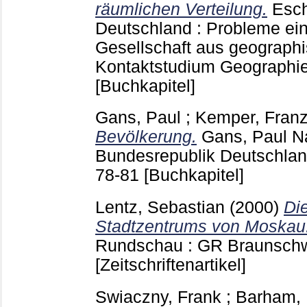
räumlichen Verteilung.
Esch
Deutschland : Probleme eine
Gesellschaft aus geographi
Kontaktstudium Geographi
[Buchkapitel]
Gans, Paul
;
Kemper, Franz
Bevölkerung.
Gans, Paul
Na
Bundesrepublik Deutschland
78-81
[Buchkapitel]
Lentz, Sebastian
(2000)
Di
Stadtzentrums von Moskau
Rundschau : GR Braunsch
[Zeitschriftenartikel]
Swiaczny, Frank
;
Barham,