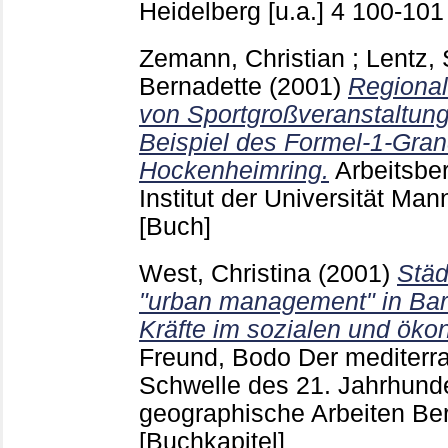
Heidelberg [u.a.]
4
100-10
Zemann, Christian
;
Lentz,
Bernadette
(2001)
Regional
von Sportgroßveranstaltung
Beispiel des Formel-1-Gran
Hockenheimring.
Arbeitsbe
Institut der Universität 
[Buch]
West, Christina
(2001)
Städ
"urban management" in Bar
Kräfte im sozialen und ök
Freund, Bodo
Der mediterr
Schwelle des 21. Jahrhunde
geographische Arbeiten Be
[Buchkapitel]