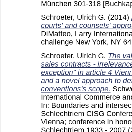
München
301-318
[Buchkap
Schroeter, Ulrich G.
(2014)
courts' and counsels' appr
DiMatteo, Larry
Internationa
challenge New York, NY
64
Schroeter, Ulrich G.
The val
sales contracts - irrelevance
exception" in article 4 Vie
and a novel approach to de
conventions's scope.
Schwe
International Commerce and
In: Boundaries and interse
Schlechtriem CISG Confere
Vienna; conference in hono
Schlechtriem 1933 - 2007 