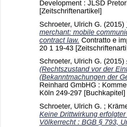
Development : JLSD Preto
[Zeitschriftenartikel]
Schroeter, Ulrich G.
(2015)
merchant: mobile communica
contract law.
Contratto e i
20 1
19-43
[Zeitschriftenarti
Schroeter, Ulrich G.
(2015)
(Rechtszustand vor der Ei
(Bekanntmachungen der Ges
Reinhard
GmbHG : Kommen
Köln
249-297
[Buchkapitel]
Schroeter, Ulrich G.
;
Kräme
Keine Drittwirkung erfolgt
Völkerrecht : BGB § 793, Ur