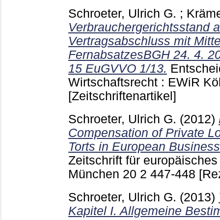
Schroeter, Ulrich G.
;
Kräme
Verbrauchergerichtsstand 
Vertragsabschluss mit Mitt
FernabsatzesBGH 24. 4. 201
15 EuGVVO 1/13.
Entsche
Wirtschaftsrecht : EWiR K
[Zeitschriftenartikel]
Schroeter, Ulrich G.
(2012)
Compensation of Private Lo
Torts in European Busines
Zeitschrift für europäisches
München
20 2
447-448
[Re
Schroeter, Ulrich G.
(2013)
Kapitel I. Allgemeine Best