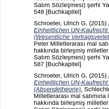
Satım Sözleşmesi) şerhi Ya
548
[Buchkapitel]
Schroeter, Ulrich G.
(2015)
Einheitlichen UN-Kaufrecht
(Wesentliche Vertragsverle
Peter
Milletlerarası mal sat
hakkında birleşmiş milletle
Satım Sözleşmesi) şerhi Ya
587
[Buchkapitel]
Schroeter, Ulrich G.
(2015)
Einheitlichen UN-Kaufrecht
(Absendetheorie).
Schlecht
Milletlerarası mal satımına 
hakkında birleşmiş milletle