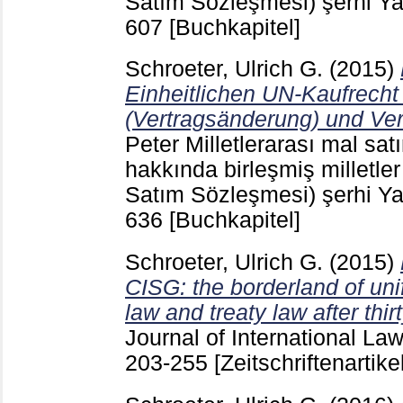
Satım Sözleşmesi) şerhi Ya
607
[Buchkapitel]
Schroeter, Ulrich G.
(2015)
Einheitlichen UN-Kaufrecht
(Vertragsänderung) und Ver
Peter
Milletlerarası mal sat
hakkında birleşmiş milletle
Satım Sözleşmesi) şerhi Ya
636
[Buchkapitel]
Schroeter, Ulrich G.
(2015)
CISG: the borderland of uni
law and treaty law after thir
Journal of International L
203-255
[Zeitschriftenartikel