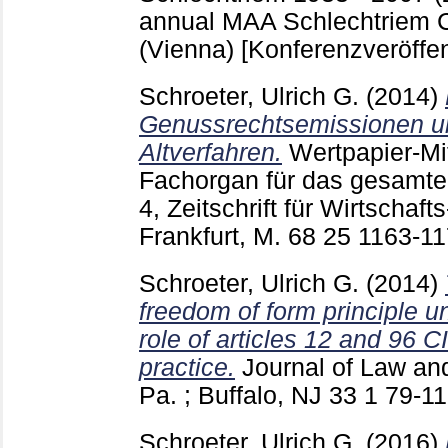
annual MAA Schlechtriem 
(Vienna)
[Konferenzveröffen
Schroeter, Ulrich G.
(2014)
Genussrechtsemissionen un
Altverfahren.
Wertpapier-Mi
Fachorgan für das gesamte
4, Zeitschrift für Wirtschaf
Frankfurt, M.
68 25
1163-1
Schroeter, Ulrich G.
(2014)
freedom of form principle un
role of articles 12 and 96 
practice.
Journal of Law an
Pa. ; Buffalo, NJ
33 1
79-1
Schroeter, Ulrich G.
(2016)