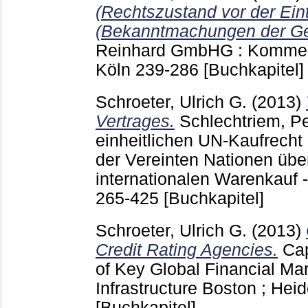
(Rechtszustand vor der Ei
(Bekanntmachungen der Ges
Reinhard
GmbHG : Kommen
Köln
239-286
[Buchkapitel]
Schroeter, Ulrich G.
(2013)
Vertrages.
Schlechtriem, Pe
einheitlichen UN-Kaufrech
der Vereinten Nationen übe
internationalen Warenkauf 
265-425
[Buchkapitel]
Schroeter, Ulrich G.
(2013)
Credit Rating Agencies.
Cap
of Key Global Financial Mark
Infrastructure Boston ; Heid
[Buchkapitel]