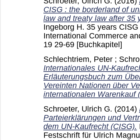
Schroeter, Ulrich G.
(2016)
CISG : the borderland of un
law and treaty law after 35 
Ingeborg H.
35 years CISG
International Commerce and
19
29-69
[Buchkapitel]
Schlechtriem, Peter
;
Schroe
Internationales UN-Kaufrech
Erläuterungsbuch zum Übe
Vereinten Nationen über Ve
internationalen Warenkauf 
Schroeter, Ulrich G.
(2014)
Parteierklärungen und Vert
dem UN-Kaufrecht (CISG).
Festschrift für Ulrich Mag