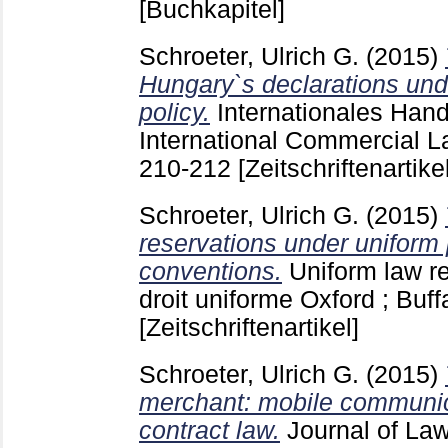
[Buchkapitel]
Schroeter, Ulrich G.
(2015)
Hungary`s declarations und
policy.
Internationales Hand
International Commercial 
210-212
[Zeitschriftenartikel
Schroeter, Ulrich G.
(2015)
reservations under uniform 
conventions.
Uniform law r
droit uniforme Oxford ; Buf
[Zeitschriftenartikel]
Schroeter, Ulrich G.
(2015)
merchant: mobile communica
contract law.
Journal of Law