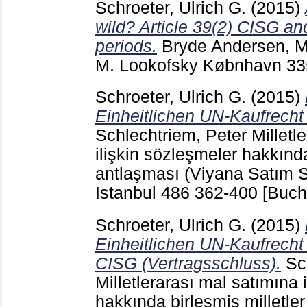
Schroeter, Ulrich G.
(2015)
wild? Article 39(2) CISG an
periods.
Bryde Andersen, 
M. Lookofsky Købnhavn
33
Schroeter, Ulrich G.
(2015)
Einheitlichen UN-Kaufrecht 
Schlechtriem, Peter
Milletl
ilişkin sözleşmeler hakkında
antlaşması (Viyana Satım S
Istanbul
486
362-400
[Buch
Schroeter, Ulrich G.
(2015)
Einheitlichen UN-Kaufrecht 
CISG (Vertragsschluss).
Sc
Milletlerarası mal satımına 
hakkında birleşmiş milletle