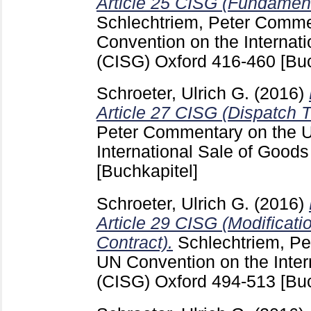
Article 25 CISG (Fundament
Schlechtriem, Peter
Commen
Convention on the Internat
(CISG) Oxford
416-460
[Bu
Schroeter, Ulrich G.
(2016)
Article 27 CISG (Dispatch T
Peter
Commentary on the U
International Sale of Good
[Buchkapitel]
Schroeter, Ulrich G.
(2016)
Article 29 CISG (Modificati
Contract).
Schlechtriem, Pe
UN Convention on the Inter
(CISG) Oxford
494-513
[Bu