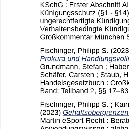
KSchG : Erster Abschnitt A
Künigungsschutz (§1 - §14)
ungerechtfertigte Kündigun
Verhaltensbedingte Kündig
Großkommentar München
Fischinger, Philipp S.
(202
Prokura und Handlungsvoll
Grundmann, Stefan
;
Haber
Schäfer, Carsten
;
Staub, 
Handelsgesetzbuch : Groß
Band: Teilband 2, §§ 17–8
Fischinger, Philipp S.
;
Kain
(2023)
Gehaltsobergrenzen 
Martin
eSport Recht : Bera
Anwendungswissen : alpha