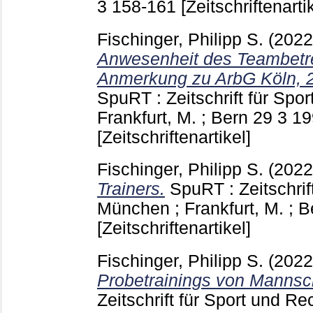
3
158-161
[Zeitschriftenarti
Fischinger, Philipp S.
(202
Anwesenheit des Teambetre
Anmerkung zu ArbG Köln, 2
SpuRT : Zeitschrift für Spo
Frankfurt, M. ; Bern
29 3
19
[Zeitschriftenartikel]
Fischinger, Philipp S.
(202
Trainers.
SpuRT : Zeitschrif
München ; Frankfurt, M. ; 
[Zeitschriftenartikel]
Fischinger, Philipp S.
(202
Probetrainings von Mannsch
Zeitschrift für Sport und R