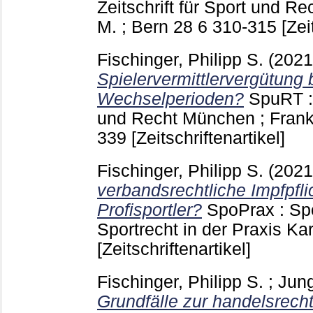
Zeitschrift für Sport und R
M. ; Bern
28 6
310-315
[Zei
Fischinger, Philipp S.
(2021
Spielervermittlervergütung
Wechselperioden?
SpuRT : 
und Recht München ; Frankf
339
[Zeitschriftenartikel]
Fischinger, Philipp S.
(202
verbandsrechtliche Impfpfl
Profisportler?
SpoPrax : Spo
Sportrecht in der Praxis Ka
[Zeitschriftenartikel]
Fischinger, Philipp S.
;
Jung
Grundfälle zur handelsrecht