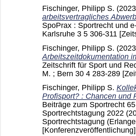
Fischinger, Philipp S.
(202
arbeitsvertragliches Abwerb
SpoPrax : Sportrecht und e-
Karlsruhe
3 5
306-311
[Zeit
Fischinger, Philipp S.
(202
Arbeitszeitdokumentation im
Zeitschrift für Sport und R
M. ; Bern
30 4
283-289
[Zei
Fischinger, Philipp S.
Kolle
Profisport? : Chancen und 
Beiträge zum Sportrecht
6
Sportrechtstagung 2022 (20
Sportrechtstagung (Erlang
[Konferenzveröffentlichung]