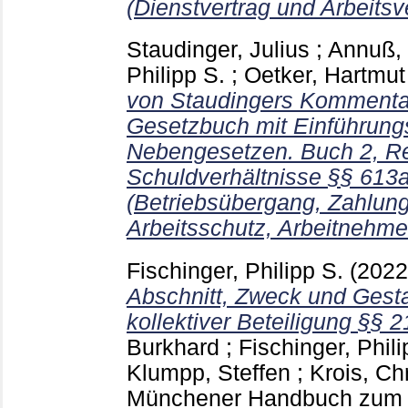
(Dienstvertrag und Arbeitsve
Staudinger, Julius
;
Annuß,
Philipp S.
;
Oetker, Hartmut
von Staudingers Kommenta
Gesetzbuch mit Einführung
Nebengesetzen. Buch 2, Re
Schuldverhältnisse §§ 613a
(Betriebsübergang, Zahlung
Arbeitsschutz, Arbeitnehme
Fischinger, Philipp S.
(202
Abschnitt, Zweck und Gest
kollektiver Beteiligung §§ 2
Burkhard
;
Fischinger, Phili
Klumpp, Steffen
;
Krois, Ch
Münchener Handbuch zum A