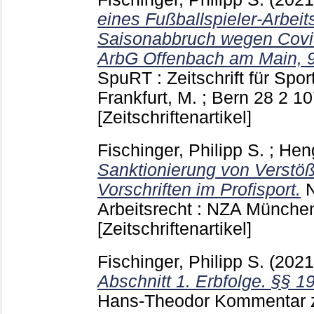
eines Fußballspieler-Arbeit
Saisonabbruch wegen Covi
ArbG Offenbach am Main, 9
SpuRT : Zeitschrift für Spo
Frankfurt, M. ; Bern
28 2
10
[Zeitschriftenartikel]
Fischinger, Philipp S.
;
Heng
Sanktionierung von Verstö
Vorschriften im Profisport.
N
Arbeitsrecht : NZA München
[Zeitschriftenartikel]
Fischinger, Philipp S.
(202
Abschnitt 1. Erbfolge. §§ 1
Hans-Theodor
Kommentar z