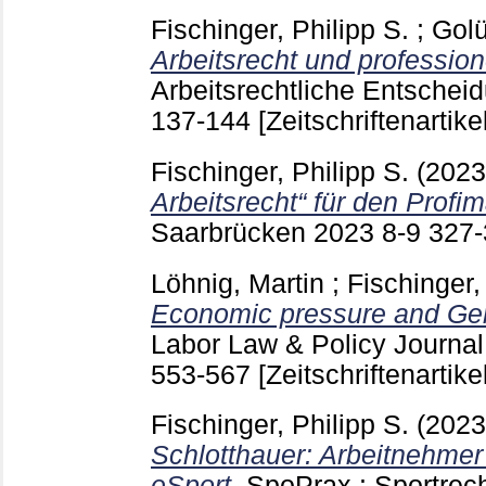
Fischinger, Philipp S.
;
Golü
Arbeitsrecht und profession
Arbeitsrechtliche Entsche
137-144
[Zeitschriftenartikel
Fischinger, Philipp S.
(202
Arbeitsrecht“ für den Profi
Saarbrücken
2023 8-9
327
Löhnig, Martin
;
Fischinger,
Economic pressure and Ge
Labor Law & Policy Journal
553-567
[Zeitschriftenartikel
Fischinger, Philipp S.
(202
Schlotthauer: Arbeitnehmer
eSport.
SpoPrax : Sportrech