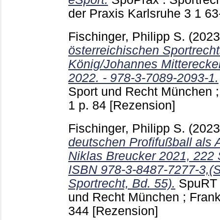
der Praxis Karlsruhe
3 1
63
Fischinger, Philipp S.
(202
österreichischen Sportrecht
König/Johannes Mitterecker
2022. - 978-3-7089-2093-1.
Sport und Recht München ; 
1 p. 84
[Rezension]
Fischinger, Philipp S.
(202
deutschen Profifußball als 
Niklas Breucker 2021, 222 S
ISBN 978-3-8487-7277-3,(S
Sportrecht, Bd. 55).
SpuRT :
und Recht München ; Frankf
344
[Rezension]