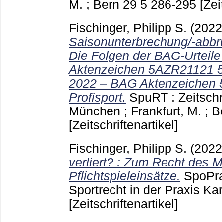
M. ; Bern
29 5
286-295
[Zei
Fischinger, Philipp S.
(202
Saisonunterbrechung/-abb
Die Folgen der BAG-Urteile
Aktenzeichen 5AZR21121 5 
2022 – BAG Aktenzeichen 
Profisport.
SpuRT : Zeitschr
München ; Frankfurt, M. ; 
[Zeitschriftenartikel]
Fischinger, Philipp S.
(202
verliert? : Zum Recht des M
Pflichtspieleinsätze.
SpoPra
Sportrecht in der Praxis Ka
[Zeitschriftenartikel]