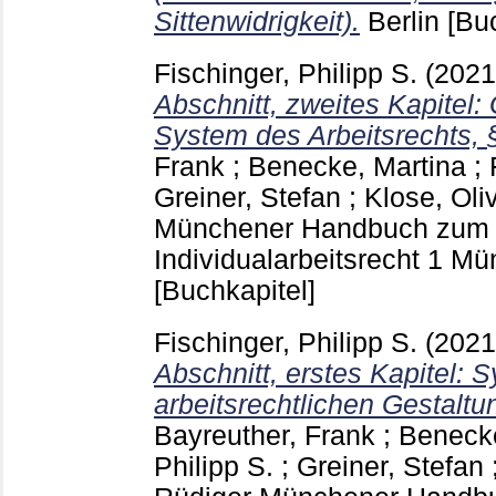
Sittenwidrigkeit).
Berlin
[Bu
Fischinger, Philipp S.
(202
Abschnitt, zweites Kapitel
System des Arbeitsrechts, §
Frank
;
Benecke, Martina
;
Greiner, Stefan
;
Klose, Oli
Münchener Handbuch zum A
Individualarbeitsrecht 1 M
[Buchkapitel]
Fischinger, Philipp S.
(202
Abschnitt, erstes Kapitel: 
arbeitsrechtlichen Gestaltun
Bayreuther, Frank
;
Benecke
Philipp S.
;
Greiner, Stefan