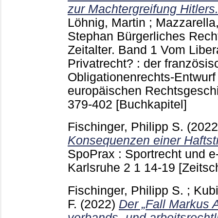
zur Machtergreifung Hitlers
Löhnig, Martin
;
Mazzarella
Stephan
Bürgerliches Rech
Zeitalter. Band 1 Vom Libe
Privatrecht? : der französis
Obligationenrechts-Entwurf
europäischen Rechtsgeschi
379-402
[Buchkapitel]
Fischinger, Philipp S.
(202
Konsequenzen einer Haftstra
SpoPrax : Sportrecht und e-
Karlsruhe
2 1
14-19
[Zeitsch
Fischinger, Philipp S.
;
Kubi
F.
(2022)
Der „Fall Markus A
verbands- und arbeitsrechtl