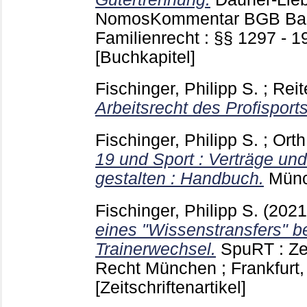
NomosKommentar BGB Ba
Familienrecht : §§ 1297 - 
[Buchkapitel]
Fischinger, Philipp S.
;
Reit
Arbeitsrecht des Profisports
Fischinger, Philipp S.
;
Orth
19 und Sport : Verträge un
gestalten : Handbuch.
Mün
Fischinger, Philipp S.
(202
eines "Wissenstransfers" be
Trainerwechsel.
SpuRT : Zei
Recht München ; Frankfurt,
[Zeitschriftenartikel]