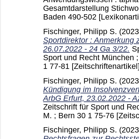
Gesamtdarstellung Stichw
Baden
490-502
[Lexikonarti
Fischinger, Philipp S.
(202
Sportdirektor : Anmerkung
26.07.2022 - 24 Ga 3/22.
Sp
Sport und Recht München ; 
1
77-81
[Zeitschriftenartikel
Fischinger, Philipp S.
(202
Kündigung im Insolvenzver
ArbG Erfurt, 23.02.2022 - A
Zeitschrift für Sport und R
M. ; Bern
30 1
75-76
[Zeitsc
Fischinger, Philipp S.
(202
Rechtsfragen zur Rechtsste