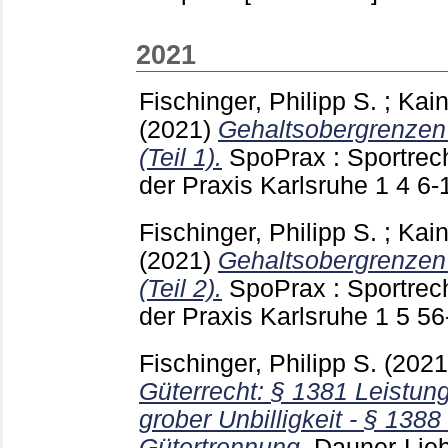
2021
Fischinger, Philipp S.
;
Kain
(2021)
Gehaltsobergrenzen f
(Teil 1).
SpoPrax : Sportrech
der Praxis Karlsruhe
1 4
6-
Fischinger, Philipp S.
;
Kain
(2021)
Gehaltsobergrenzen f
(Teil 2).
SpoPrax : Sportrech
der Praxis Karlsruhe
1 5
56
Fischinger, Philipp S.
(202
Güterrecht: § 1381 Leistu
grober Unbilligkeit - § 1388 
Gütertrennung.
Dauner-Lieb