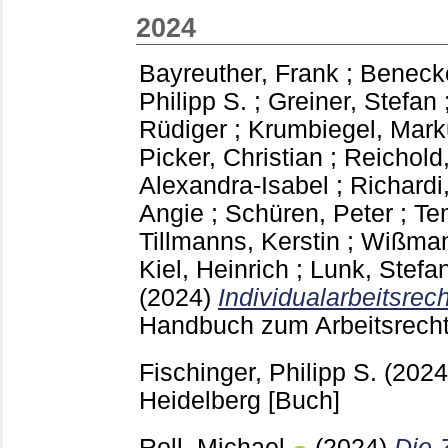
2024
Bayreuther, Frank
;
Benecke
Philipp S.
;
Greiner, Stefan
Rüdiger
;
Krumbiegel, Mark
Picker, Christian
;
Reichold
Alexandra-Isabel
;
Richardi
Angie
;
Schüren, Peter
;
Te
Tillmanns, Kerstin
;
Wißman
Kiel, Heinrich
;
Lunk, Stefa
(2024)
Individualarbeitsrecht
Handbuch zum Arbeitsrec
Fischinger, Philipp S.
(202
Heidelberg
[Buch]
Roll, Michael
(2024)
Die 