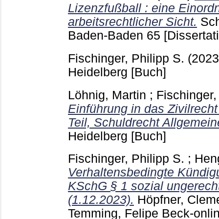
Lizenzfußball : eine Einor
arbeitsrechtlicher Sicht.
Sch
Baden-Baden
65
[Dissertat
Fischinger, Philipp S.
(202
Heidelberg
[Buch]
Löhnig, Martin
;
Fischinger,
Einführung in das Zivilrech
Teil, Schuldrecht Allgemeine
Heidelberg
[Buch]
Fischinger, Philipp S.
;
Heng
Verhaltensbedingte Kündig
KSchG § 1 sozial ungerech
(1.12.2023).
Höpfner, Clem
Temming, Felipe
Beck-onli