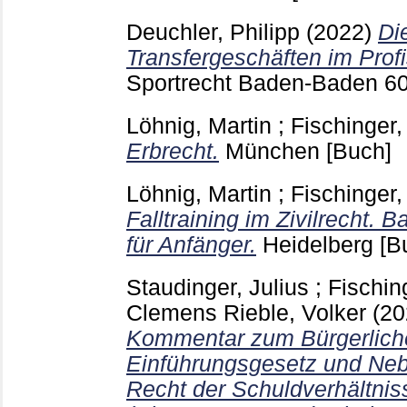
Deuchler, Philipp
(2022)
Di
Transfergeschäften im Profi
Sportrecht Baden-Baden
6
Löhnig, Martin
;
Fischinger,
Erbrecht.
München
[Buch]
Löhnig, Martin
;
Fischinger,
Falltraining im Zivilrecht.
für Anfänger.
Heidelberg
[B
Staudinger, Julius
;
Fisching
Clemens
Rieble, Volker
(2
Kommentar zum Bürgerlich
Einführungsgesetz und Neb
Recht der Schuldverhältnis