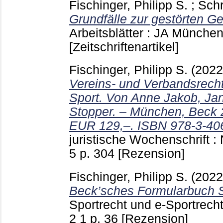
Fischinger, Philipp S.
;
Schr
Grundfälle zur gestörten G
Arbeitsblätter : JA Münche
[Zeitschriftenartikel]
Fischinger, Philipp S.
(202
Vereins- und Verbandsrech
Sport. Von Anne Jakob, Jan
Stopper. – München, Beck 
EUR 129,–. ISBN 978-3-40
juristische Wochenschrift 
5 p. 304
[Rezension]
Fischinger, Philipp S.
(202
Beck’sches Formularbuch S
Sportrecht und e-Sportrecht
2 1 p. 36
[Rezension]