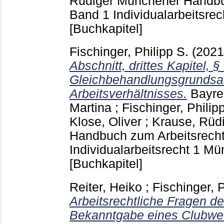
Rüdiger
Münchener Handbuc
Band 1 Individualarbeitsr
[Buchkapitel]
Fischinger, Philipp S.
(202
Abschnitt, drittes Kapitel, §
Gleichbehandlungsgrundsat
Arbeitsverhältnisses.
Bayre
Martina
;
Fischinger, Philip
Klose, Oliver
;
Krause, Rüd
Handbuch zum Arbeitsrecht
Individualarbeitsrecht 1 M
[Buchkapitel]
Reiter, Heiko
;
Fischinger, P
Arbeitsrechtliche Fragen de
Bekanntgabe eines Clubwe