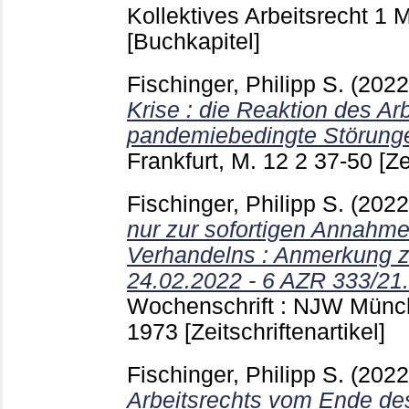
Kollektives Arbeitsrecht 1
[Buchkapitel]
Fischinger, Philipp S.
(202
Krise : die Reaktion des Ar
pandemiebedingte Störung
Frankfurt, M.
12 2
37-50
[Ze
Fischinger, Philipp S.
(202
nur zur sofortigen Annahme
Verhandelns : Anmerkung zu
24.02.2022 - 6 AZR 333/21.
Wochenschrift : NJW Münch
1973
[Zeitschriftenartikel]
Fischinger, Philipp S.
(202
Arbeitsrechts vom Ende des