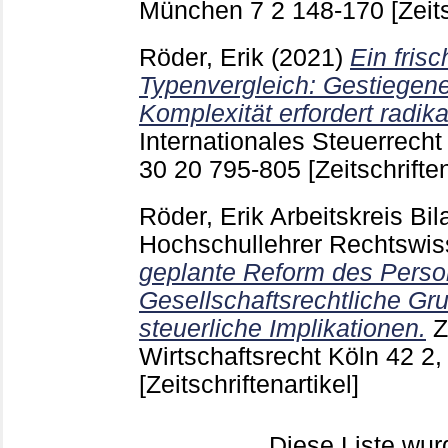
München
7 2
148-170
[Zeit
Röder, Erik
(2021)
Ein frisc
Typenvergleich: Gestiegene
Komplexität erfordert radik
Internationales Steuerrecht
30 20
795-805
[Zeitschriften
Röder, Erik
Arbeitskreis Bil
Hochschullehrer Rechtswi
geplante Reform des Perso
Gesellschaftsrechtliche Gr
steuerliche Implikationen.
Z
Wirtschaftsrecht Köln
42 2,
[Zeitschriftenartikel]
Diese Liste wu