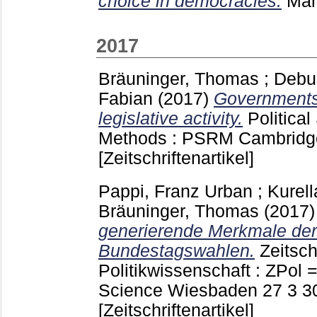
choice in democracies.
Ma
2017
Bräuninger, Thomas
;
Debu
Fabian
(2017)
Governments
legislative activity.
Politica
Methods : PSRM Cambrid
[Zeitschriftenartikel]
Pappi, Franz Urban
;
Kurel
Bräuninger, Thomas
(2017
generierende Merkmale der
Bundestagswahlen.
Zeitschr
Politikwissenschaft : ZPol =
Science Wiesbaden
27 3
3
[Zeitschriftenartikel]