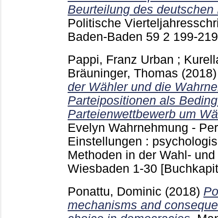
Beurteilung des deutschen
Politische Vierteljahressch
Baden-Baden
59 2
199-21
Pappi, Franz Urban
;
Kurel
Bräuninger, Thomas
(2018
der Wähler und die Wahrn
Parteipositionen als Bedin
Parteienwettbewerb um Wä
Evelyn
Wahrnehmung - Pers
Einstellungen : psychologi
Methoden in der Wahl- und
Wiesbaden
1-30
[Buchkapit
Ponattu, Dominic
(2018)
Po
mechanisms and consequen