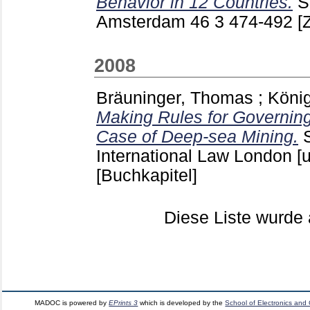
Behavior in 12 Countries.
S
Amsterdam
46 3
474-492
[
2008
Bräuninger, Thomas
;
Köni
Making Rules for Governi
Case of Deep-sea Mining.
International Law London [u
[Buchkapitel]
Diese Liste wurd
MADOC is powered by
EPrints 3
which is developed by the
School of Electronics and