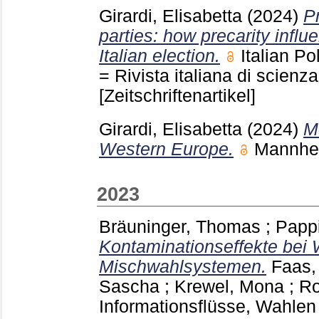
Girardi, Elisabetta
(2024)
P
parties: how precarity infl
Italian election.
Italian P
= Rivista italiana di scien
[Zeitschriftenartikel]
Girardi, Elisabetta
(2024)
Mo
Western Europe.
Mannh
2023
Bräuninger, Thomas
;
Pappi
Kontaminationseffekte bei 
Mischwahlsystemen.
Faas,
Sascha
;
Krewel, Mona
;
Ro
Informationsflüsse, Wahlen