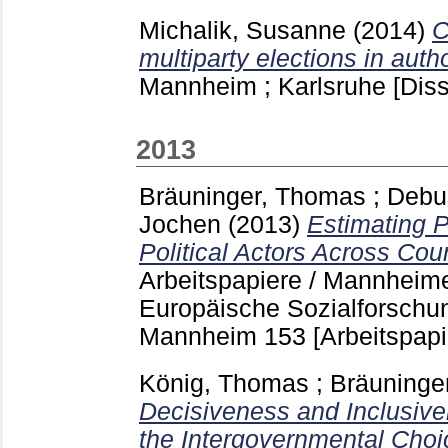
Michalik, Susanne
(2014)
C
multiparty elections in auth
Mannheim ; Karlsruhe
[Diss
2013
Bräuninger, Thomas
;
Debu
Jochen
(2013)
Estimating P
Political Actors Across Cou
Arbeitspapiere / Mannheime
Europäische Sozialforschu
Mannheim
153
[Arbeitspapi
König, Thomas
;
Bräuninge
Decisiveness and Inclusive
the Intergovernmental Choi