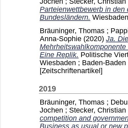
Jochen
;
Stecker, Christian
Parteienwettbewerb in den
Bundesländern.
Wiesbade
Bräuninger, Thomas
;
Pappi
Anna-Sophie
(2020)
Ja. Di
Mehrheitswahlkomponente s
Eine Replik.
Politische Vier
Wiesbaden ; Baden-Baden
[Zeitschriftenartikel]
2019
Bräuninger, Thomas
;
Debu
Jochen
;
Stecker, Christian
competition and governmen
Business as usual or new p