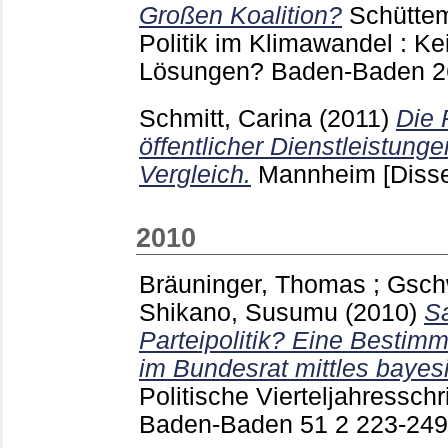
Großen Koalition?
Schütte
Politik im Klimawandel : Ke
Lösungen? Baden-Baden
2
Schmitt, Carina
(2011)
Die 
öffentlicher Dienstleistunge
Vergleich.
Mannheim
[Disse
2010
Bräuninger, Thomas
;
Gsch
Shikano, Susumu
(2010)
Sa
Parteipolitik? Eine Bestim
im Bundesrat mittles bayes
Politische Vierteljahressch
Baden-Baden
51 2
223-24