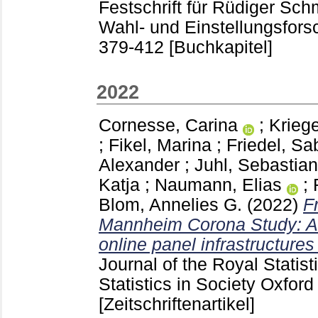
Festschrift für Rüdiger Sch
Wahl- und Einstellungsfo
379-412
[Buchkapitel]
2022
Cornesse, Carina
;
Kriege
;
Fikel, Marina
;
Friedel, Sa
Alexander
;
Juhl, Sebastian
Katja
;
Naumann, Elias
;
Blom, Annelies G.
(2022)
F
Mannheim Corona Study: Ad
online panel infrastructure
Journal of the Royal Statist
Statistics in Society Oxfor
[Zeitschriftenartikel]