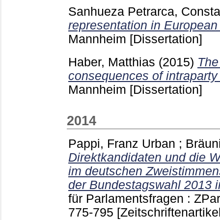
Sanhueza Petrarca, Const
representation in European 
Mannheim
[Dissertation]
Haber, Matthias
(2015)
The
consequences of intraparty
Mannheim
[Dissertation]
2014
Pappi, Franz Urban
;
Bräun
Direktkandidaten und die Wa
im deutschen Zweistimmen
der Bundestagswahl 2013 in
für Parlamentsfragen : ZP
775-795
[Zeitschriftenartikel