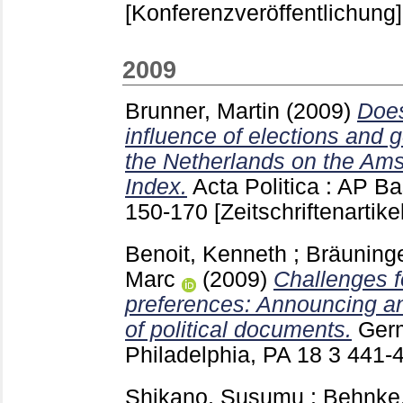
[Konferenzveröffentlichung]
2009
Brunner, Martin
(2009)
Does
influence of elections and 
the Netherlands on the A
Index.
Acta Politica : AP Ba
150-170
[Zeitschriftenartikel
Benoit, Kenneth
;
Bräuning
Marc
(2009)
Challenges f
preferences: Announcing a
of political documents.
Germ
Philadelphia, PA
18 3
441-
Shikano, Susumu
;
Behnke