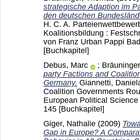
strategische Adaption im P
den deutschen Bundesländ
H. C. A.
Parteienwettbewerb
Koalitionsbildung : Festsch
von Franz Urban Pappi B
[Buchkapitel]
Debus, Marc
;
Bräuninge
party Factions and Coalitio
Germany.
Giannetti, Daniel
Coalition Governments Rou
European Political Science
145
[Buchkapitel]
Giger, Nathalie
(2009)
Towa
Gap in Europe? A Comparati