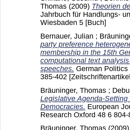
Thomas
(2009)
Theorien de
Jahrbuch für Handlungs- u
Wiesbaden
5
[Buch]
Bernauer, Julian
;
Bräuning
party preference heterogene
membership in the 15th Ge
computational text analysis
speeches.
German Politics
385-402
[Zeitschriftenartikel
Bräuninger, Thomas
;
Debu
Legislative Agenda-Setting 
Democracies.
European Jour
Research Oxford
48 6
804
Bräuninger, Thomas
(2009