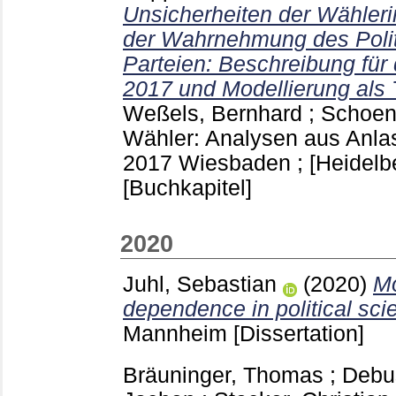
Unsicherheiten der Wähler
der Wahrnehmung des Polit
Parteien: Beschreibung für
2017 und Modellierung als T
Weßels, Bernhard
;
Schoen
Wähler: Analysen aus Anla
2017 Wiesbaden ; [Heidelb
[Buchkapitel]
2020
Juhl, Sebastian
(2020)
Mo
dependence in political sci
Mannheim
[Dissertation]
Bräuninger, Thomas
;
Debu