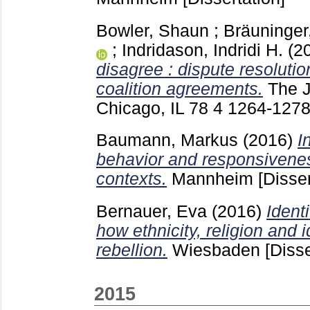
Bowler, Shaun
;
Bräuninge
;
Indridason, Indridi H.
(2
disagree : dispute resolut
coalition agreements.
The J
Chicago, IL
78 4
1264-127
Baumann, Markus
(2016)
I
behavior and responsivenes
contexts.
Mannheim
[Disser
Bernauer, Eva
(2016)
Identi
how ethnicity, religion and i
rebellion.
Wiesbaden
[Disse
2015