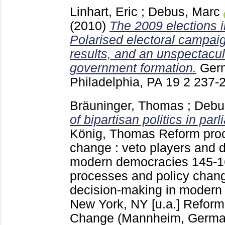
Linhart, Eric
;
Debus, Marc
(2010)
The 2009 elections i
Polarised electoral campaig
results, and an unspectacul
government formation.
Germ
Philadelphia, PA
19 2
237-
Bräuninger, Thomas
;
Debu
of bipartisan politics in pa
König, Thomas
Reform proc
change : veto players and 
modern democracies
145-
processes and policy chang
decision-making in modern
New York, NY [u.a.]
Reform
Change (Mannheim, Germa