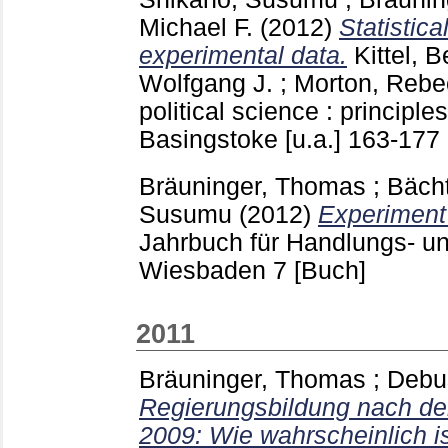
Michael F.
(2012)
Statistica
experimental data.
Kittel, 
Wolfgang J.
;
Morton, Rebe
political science : principle
Basingstoke [u.a.]
163-177
Bräuninger, Thomas
;
Bächt
Susumu
(2012)
Experiment
Jahrbuch für Handlungs- u
Wiesbaden
7
[Buch]
2011
Bräuninger, Thomas
;
Debu
Regierungsbildung nach d
2009: Wie wahrscheinlich i