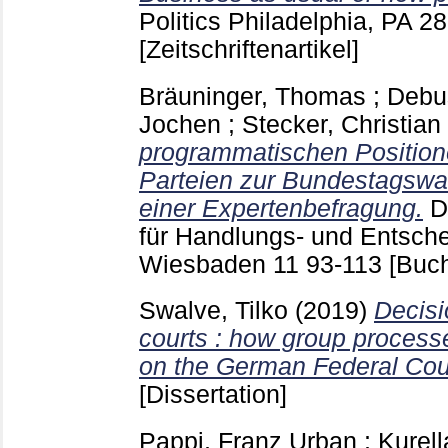
Politics Philadelphia, PA
28
[Zeitschriftenartikel]
Bräuninger, Thomas
;
Debu
Jochen
;
Stecker, Christian
programmatischen Position
Parteien zur Bundestagswa
einer Expertenbefragung.
D
für Handlungs- und Entsch
Wiesbaden
11
93-113
[Buch
Swalve, Tilko
(2019)
Decisi
courts : how group process
on the German Federal Cou
[Dissertation]
Pappi, Franz Urban
;
Kurel