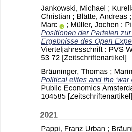
Jankowski, Michael
;
Kurel
Christian
;
Blätte, Andreas
Marc
;
Müller, Jochen
;
P
Positionen der Parteien zu
Ergebnisse des Open Exper
Vierteljahresschrift : PV
53-72
[Zeitschriftenartikel]
Bräuninger, Thomas
;
Marin
Political elites and the 'war 
Public Economics Amsterda
104585
[Zeitschriftenartikel
2021
Pappi, Franz Urban
;
Bräun