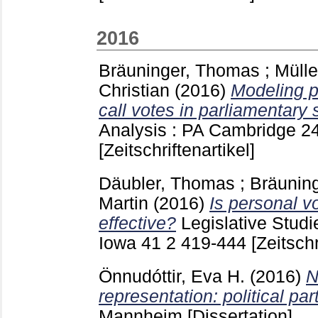
2016
Bräuninger, Thomas
;
Mülle
Christian
(2016)
Modeling p
call votes in parliamentary
Analysis : PA Cambridge
2
[Zeitschriftenartikel]
Däubler, Thomas
;
Bräunin
Martin
(2016)
Is personal v
effective?
Legislative Studi
Iowa
41 2
419-444
[Zeitschr
Önnudóttir, Eva H.
(2016)
N
representation: political par
Mannheim
[Dissertation]