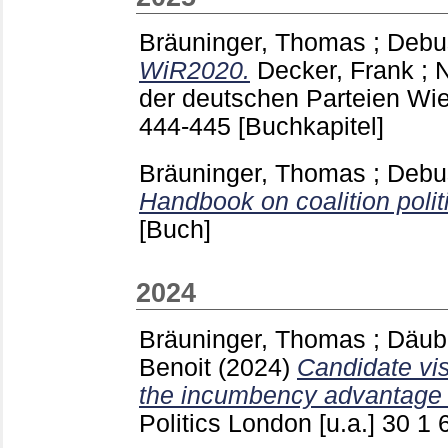
Bräuninger, Thomas
;
Debu
WiR2020.
Decker, Frank
;
N
der deutschen Parteien Wie
444-445
[Buchkapitel]
Bräuninger, Thomas
;
Debu
Handbook on coalition polit
[Buch]
2024
Bräuninger, Thomas
;
Däub
Benoit
(2024)
Candidate vis
the incumbency advantage in
Politics London [u.a.]
30 1