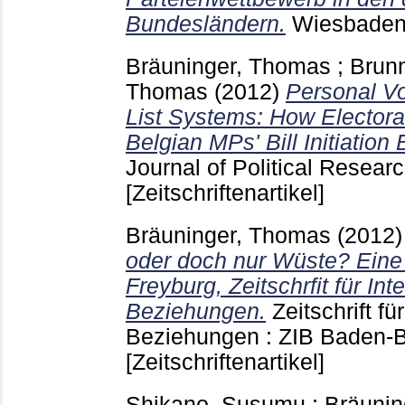
Bundesländern.
Wiesbade
Bräuninger, Thomas
;
Brunn
Thomas
(2012)
Personal Vo
List Systems: How Electora
Belgian MPs' Bill Initiation
Journal of Political Resear
[Zeitschriftenartikel]
Bräuninger, Thomas
(2012
oder doch nur Wüste? Eine 
Freyburg, Zeitschrfit für Int
Beziehungen.
Zeitschrift fü
Beziehungen : ZIB Baden
[Zeitschriftenartikel]
Shikano, Susumu
;
Bräunin