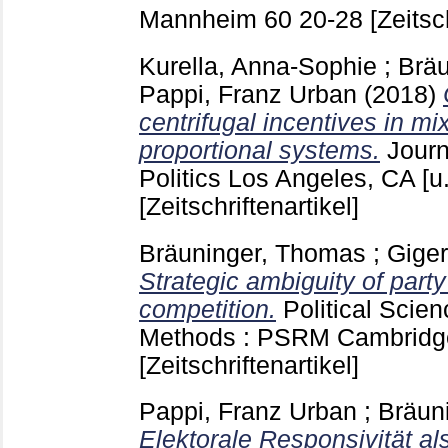
Mannheim
60
20-28
[Zeitsc
Kurella, Anna-Sophie
;
Brä
Pappi, Franz Urban
(2018)
centrifugal incentives in 
proportional systems.
Journ
Politics Los Angeles, CA [u
[Zeitschriftenartikel]
Bräuninger, Thomas
;
Giger
Strategic ambiguity of party
competition.
Political Scie
Methods : PSRM Cambrid
[Zeitschriftenartikel]
Pappi, Franz Urban
;
Bräun
Elektorale Responsivität als