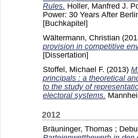
Rules.
Holler, Manfred J.
Po
Power: 30 Years After Berlin
[Buchkapitel]
Wältermann, Christian
(20
provision in competitive en
[Dissertation]
Stoffel, Michael F.
(2013)
M
principals : a theoretical an
to the study of representa
electoral systems.
Mannhe
2012
Bräuninger, Thomas
;
Debu
Parteienwettbewerb in den