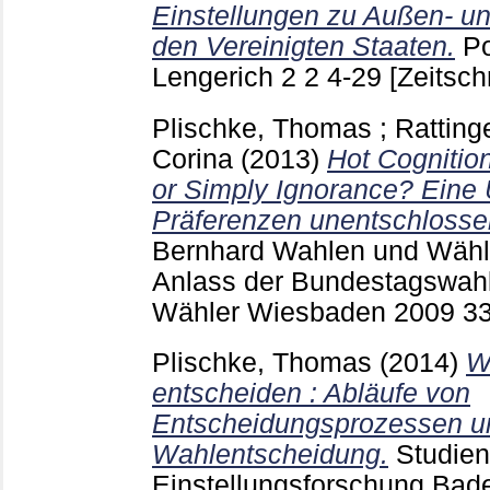
Einstellungen zu Außen- und
den Vereinigten Staaten.
Po
Lengerich
2 2
4-29
[Zeitschr
Plischke, Thomas
;
Ratting
Corina
(2013)
Hot Cognition
or Simply Ignorance? Eine
Präferenzen unentschlosse
Bernhard
Wahlen und Wähle
Anlass der Bundestagswah
Wähler Wiesbaden
2009
3
Plischke, Thomas
(2014)
W
entscheiden : Abläufe von
Entscheidungsprozessen un
Wahlentscheidung.
Studien
Einstellungsforschung Ba