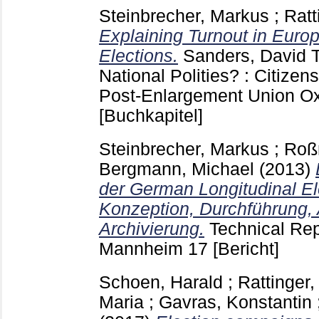
Steinbrecher, Markus
;
Ratt
Explaining Turnout in Euro
Elections.
Sanders, David
T
National Polities? : Citizen
Post-Enlargement Union Oxf
[Buchkapitel]
Steinbrecher, Markus
;
Roß
Bergmann, Michael
(2013)
der German Longitudinal El
Konzeption, Durchführung, 
Archivierung.
Technical Re
Mannheim
17
[Bericht]
Schoen, Harald
;
Rattinger
Maria
;
Gavras, Konstantin