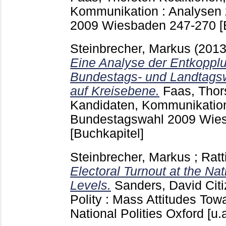
Kommunikation : Analysen
2009 Wiesbaden
247-270
[
Steinbrecher, Markus
(201
Eine Analyse der Entkoppl
Bundestags- und Landtags
auf Kreisebene.
Faas, Thor
Kandidaten, Kommunikation
Bundestagswahl 2009 Wi
[Buchkapitel]
Steinbrecher, Markus
;
Ratt
Electoral Turnout at the Na
Levels.
Sanders, David
Cit
Polity : Mass Attitudes To
National Polities Oxford [u.