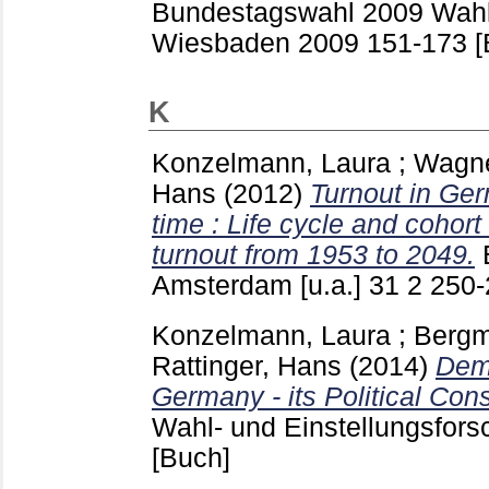
Bundestagswahl 2009 Wah
Wiesbaden
2009
151-173
[
K
Konzelmann, Laura
;
Wagne
Hans
(2012)
Turnout in Ger
time : Life cycle and cohort 
turnout from 1953 to 2049.
Amsterdam [u.a.]
31 2
250
Konzelmann, Laura
;
Bergm
Rattinger, Hans
(2014)
Dem
Germany - its Political Co
Wahl- und Einstellungsfo
[Buch]