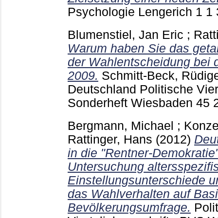
Psychologie Lengerich
1 1
Blumenstiel, Jan Eric
;
Ratt
Warum haben Sie das geta
der Wahlentscheidung bei 
2009.
Schmitt-Beck, Rüdig
Deutschland Politische Vier
Sonderheft Wiesbaden
45
Bergmann, Michael
;
Konze
Rattinger, Hans
(2012)
Deu
in die "Rentner-Demokratie
Untersuchung altersspezifi
Einstellungsunterschiede u
das Wahlverhalten auf Basi
Bevölkerungsumfrage.
Poli