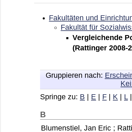
Fakultäten und Einrichtu
Fakultät für Sozialwi
Vergleichende Po
(Rattinger 2008-
Gruppieren nach:
Erschei
Kei
Springe zu:
B
|
E
|
F
|
K
|
L
B
Blumenstiel, Jan Eric
;
Ratt