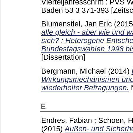
Vierteljahresschrift : PVS
Baden
53 3
371-393
[Zeitsc
Blumenstiel, Jan Eric
(201
alle gleich - aber wie und 
sich? : Heterogene Entsche
Bundestagswahlen 1998 bi
[Dissertation]
Bergmann, Michael
(2014)
Wirkungsmechanismen un
wiederholter Befragungen.
E
Endres, Fabian
;
Schoen, H
(2015)
Außen- und Sicherhei