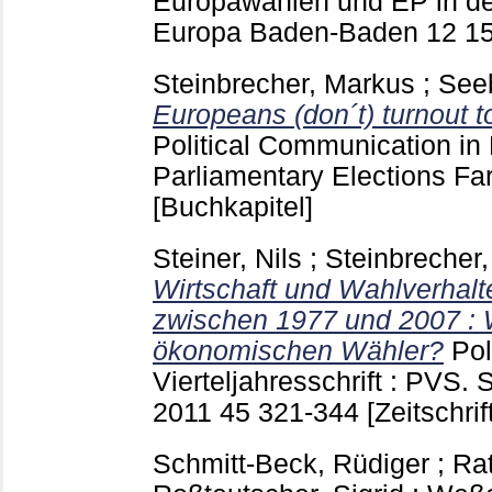
Europawahlen und EP in de
Europa Baden-Baden
12
1
Steinbrecher, Markus
;
Seeb
Europeans (don´t) turnout t
Political Communication in
Parliamentary Elections Fa
[Buchkapitel]
Steiner, Nils
;
Steinbrecher
Wirtschaft und Wahlverhal
zwischen 1977 und 2007 : 
ökonomischen Wähler?
Pol
Vierteljahresschrift : PVS
2011 45
321-344
[Zeitschrif
Schmitt-Beck, Rüdiger
;
Rat