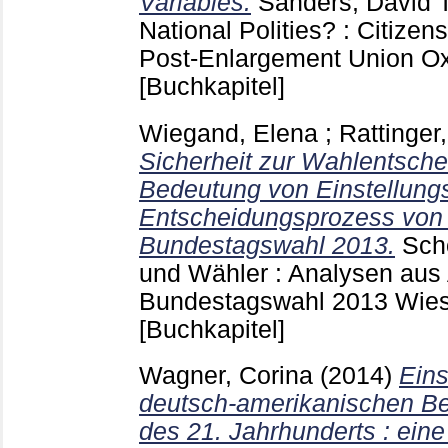
Variables.
Sanders, David
T
National Polities? : Citizen
Post-Enlargement Union Oxf
[Buchkapitel]
Wiegand, Elena
;
Rattinger
Sicherheit zur Wahlentsche
Bedeutung von Einstellungs
Entscheidungsprozess von 
Bundestagswahl 2013.
Sch
und Wähler : Analysen aus
Bundestagswahl 2013 Wi
[Buchkapitel]
Wagner, Corina
(2014)
Eins
deutsch-amerikanischen B
des 21. Jahrhunderts : ein