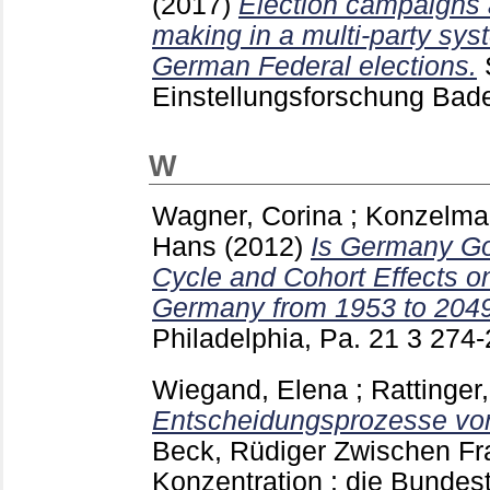
(2017)
Election campaigns 
making in a multi-party sy
German Federal elections.
Einstellungsforschung Ba
W
Wagner, Corina
;
Konzelma
Hans
(2012)
Is Germany Go
Cycle and Cohort Effects o
Germany from 1953 to 2049
Philadelphia, Pa.
21 3
274
Wiegand, Elena
;
Rattinger
Entscheidungsprozesse vo
Beck, Rüdiger
Zwischen Fr
Konzentration : die Bunde