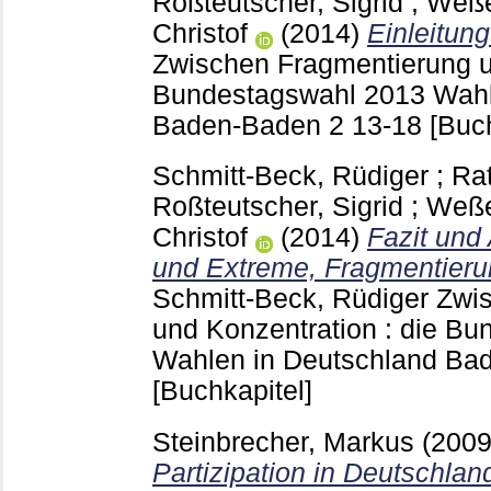
Roßteutscher, Sigrid
;
Weße
Christof
(2014)
Einleitung
Zwischen Fragmentierung un
Bundestagswahl 2013 Wahl
Baden-Baden
2
13-18
[Buc
Schmitt-Beck, Rüdiger
;
Rat
Roßteutscher, Sigrid
;
Weße
Christof
(2014)
Fazit und
und Extreme, Fragmentieru
Schmitt-Beck, Rüdiger
Zwis
und Konzentration : die B
Wahlen in Deutschland B
[Buchkapitel]
Steinbrecher, Markus
(200
Partizipation in Deutschlan