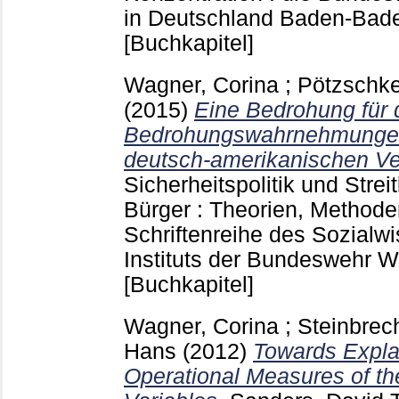
in Deutschland Baden-Ba
[Buchkapitel]
Wagner, Corina
;
Pötzschke
(2015)
Eine Bedrohung für 
Bedrohungswahrnehmungen
deutsch-amerikanischen Ver
Sicherheitspolitik und Streit
Bürger : Theorien, Method
Schriftenreihe des Sozialw
Instituts der Bundeswehr 
[Buchkapitel]
Wagner, Corina
;
Steinbrec
Hans
(2012)
Towards Expla
Operational Measures of th