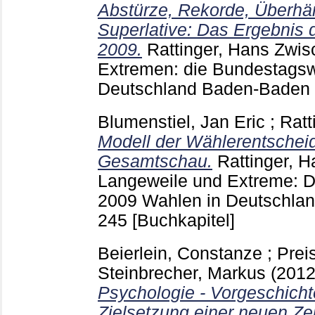
Abstürze, Rekorde, Überhä
Superlative: Das Ergebnis
2009.
Rattinger, Hans
Zwisc
Extremen: die Bundestagsw
Deutschland Baden-Baden
Blumenstiel, Jan Eric
;
Ratt
Modell der Wählerentscheid
Gesamtschau.
Rattinger, 
Langeweile und Extreme: 
2009 Wahlen in Deutschl
245
[Buchkapitel]
Beierlein, Constanze
;
Preis
Steinbrecher, Markus
(201
Psychologie - Vorgeschich
Zielsetzung einer neuen Zeit