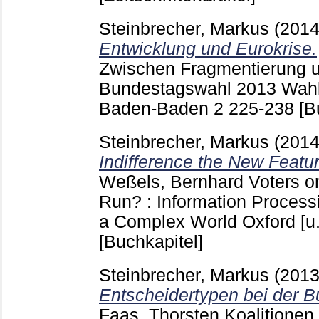
Steinbrecher, Markus
(201
Entwicklung und Eurokrise.
Zwischen Fragmentierung u
Bundestagswahl 2013 Wahl
Baden-Baden
2
225-238
[B
Steinbrecher, Markus
(201
Indifference the New Featur
Weßels, Bernhard
Voters o
Run? : Information Process
a Complex World Oxford [u
[Buchkapitel]
Steinbrecher, Markus
(201
Entscheidertypen bei der 
Faas, Thorsten
Koalitionen