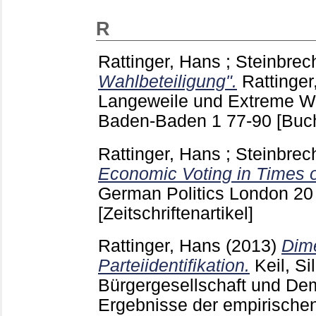
R
Rattinger, Hans
;
Steinbrec
Wahlbeteiligung".
Rattinger
Langeweile und Extreme W
Baden-Baden
1
77-90
[Buc
Rattinger, Hans
;
Steinbrec
Economic Voting in Times o
German Politics London
20
[Zeitschriftenartikel]
Rattinger, Hans
(2013)
Dim
Parteiidentifikation.
Keil, Sil
Bürgergesellschaft und Dem
Ergebnisse der empirischen