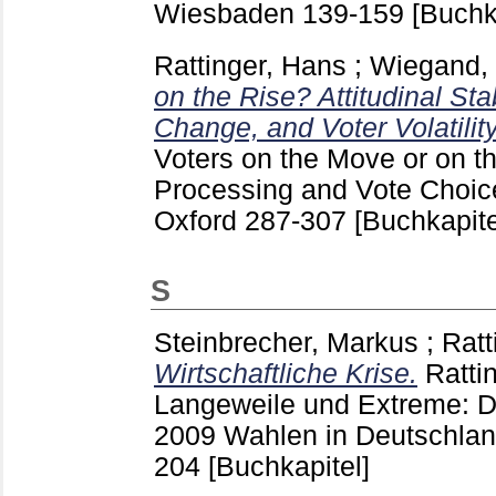
Wiesbaden
139-159
[Buchk
Rattinger, Hans
;
Wiegand,
on the Rise? Attitudinal Stabi
Change, and Voter Volatility
Voters on the Move or on t
Processing and Vote Choic
Oxford
287-307
[Buchkapite
S
Steinbrecher, Markus
;
Ratt
Wirtschaftliche Krise.
Ratti
Langeweile und Extreme: 
2009 Wahlen in Deutschl
204
[Buchkapitel]