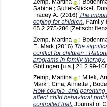
Zemp, Martina
;
Bodenma
Sabine
;
Sutter-Stickel, Do
Tracey A.
(2016)
The import
coping for children.
Family 
65 2
275-286
[Zeitschriftena
Zemp, Martina
;
Bodenma
E. Mark
(2016)
The signific
conflict for children : Rati
programs in family therapy.
Göttingen [u.a.]
21 2
99-10
Zemp, Martina
;
Milek, A
Mark
;
Cina, Annette
;
Bode
How couple- and parenting
affect child behavioral pro
controlled trial.
Journal of C