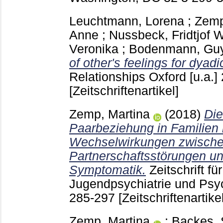
Leuchtmann, Lorena
;
Zemp
Anne
;
Nussbeck, Fridtjof W
Veronika
;
Bodenmann, Gu
of other's feelings for dyadi
Relationships Oxford [u.a.]
[Zeitschriftenartikel]
Zemp, Martina
(2018)
Die
Paarbeziehung in Familien
Wechselwirkungen zwisch
Partnerschaftsstörungen un
Symptomatik.
Zeitschrift fü
Jugendpsychiatrie und Psy
285-297
[Zeitschriftenartikel
Zemp, Martina
;
Backes, 