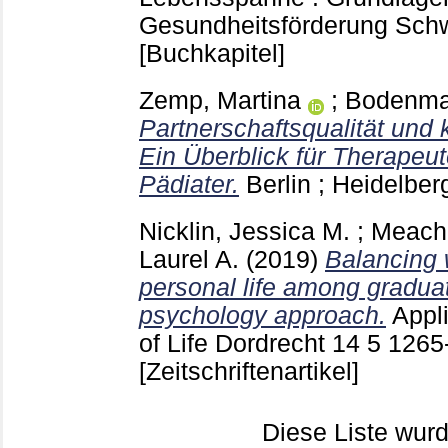
Gesundheitsförderung Sch
[Buchkapitel]
Zemp, Martina
;
Bodenma
Partnerschaftsqualität und 
Ein Überblick für Therape
Pädiater.
Berlin ; Heidelbe
Nicklin, Jessica M.
;
Meach
Laurel A.
(2019)
Balancing 
personal life among graduat
psychology approach.
Appl
of Life Dordrecht
14 5
1265
[Zeitschriftenartikel]
Diese Liste wu