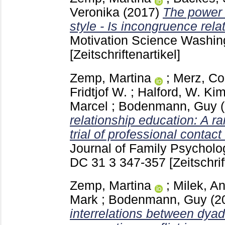
Veronika
(2017)
The power 
style - Is incongruence rel
Motivation Science Washi
[Zeitschriftenartikel]
Zemp, Martina
;
Merz, Co
Fridtjof W.
;
Halford, W. Ki
Marcel
;
Bodenmann, Guy
relationship education: A r
trial of professional contact
Journal of Family Psycholo
DC
31 3
347-357
[Zeitschrif
Zemp, Martina
;
Milek, A
Mark
;
Bodenmann, Guy
(2
interrelations between dya