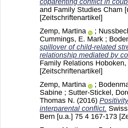
coparenting conflict in coup
and Family Studies Cham [
[Zeitschriftenartikel]
Zemp, Martina
;
Nussbeck,
Cummings, E. Mark
;
Bode
spillover of child-related st
relationship mediated by c
Family Relations Hoboken
[Zeitschriftenartikel]
Zemp, Martina
;
Bodenma
Sabine
;
Sutter-Stickel, Do
Thomas N.
(2016)
Positivit
interparental conflict.
Swiss
Bern [u.a.]
75 4
167-173
[Ze