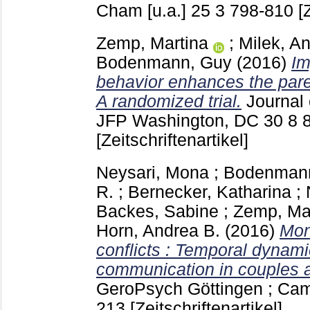
Cham [u.a.]
25 3
798-810
[
Zemp, Martina
;
Milek, A
Bodenmann, Guy
(2016)
Im
behavior enhances the paren
A randomized trial.
Journal 
JFP Washington, DC
30 8
[Zeitschriftenartikel]
Neysari, Mona
;
Bodenman
R.
;
Bernecker, Katharina
;
Backes, Sabine
;
Zemp, Ma
Horn, Andrea B.
(2016)
Mon
conflicts : Temporal dynami
communication in couples a
GeroPsych Göttingen ; Ca
213
[Zeitschriftenartikel]