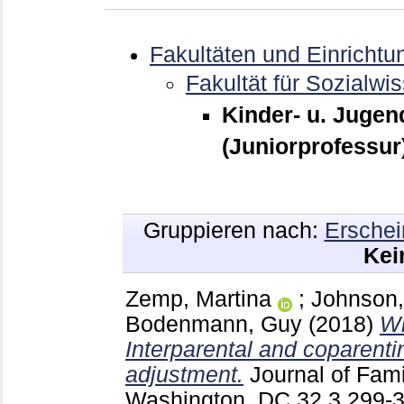
Fakultäten und Einrichtu
Fakultät für Sozialwi
Kinder- u. Jugen
(Juniorprofessur
Gruppieren nach:
Erschei
Kei
Zemp, Martina
;
Johnson,
Bodenmann, Guy
(2018)
Wi
Interparental and coparentin
adjustment.
Journal of Fam
Washington, DC
32 3
299-