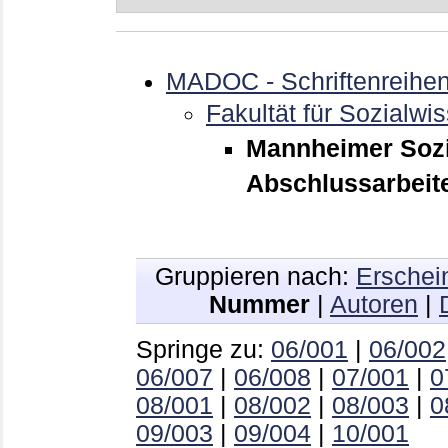
MADOC - Schriftenreihe
Fakultät für Sozialwi
Mannheimer Sozi
Abschlussarbeite
Gruppieren nach:
Erschei
Nummer
|
Autoren
|
Springe zu:
06/001
|
06/002
06/007
|
06/008
|
07/001
|
0
08/001
|
08/002
|
08/003
|
0
09/003
|
09/004
|
10/001