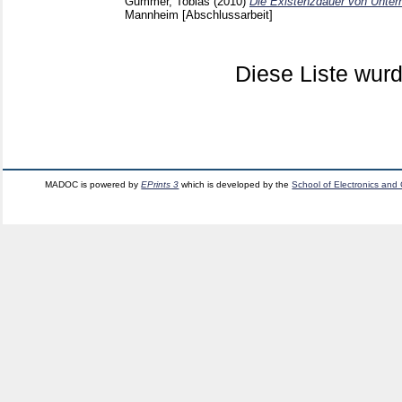
Gummer, Tobias
(2010)
Die Existenzdauer von Unter
Mannheim
[Abschlussarbeit]
Diese Liste wu
MADOC is powered by
EPrints 3
which is developed by the
School of Electronics and