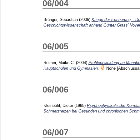
06/004
Brünger, Sebastian
(2006)
Kriege der Erinnerung – De
Geschichtswissenschaft anhand Günter Grass’ Novel
06/005
Reimer, Maike C.
(2004)
Profilentwicklung an Mannhe
Hauptschulen und Gymnasien.
None
[Abschlussar
06/006
Kleinböhl, Dieter
(1995)
Psychophysikalische Korrel
Schmerzreizen bei Gesunden und chronischen Schme
06/007