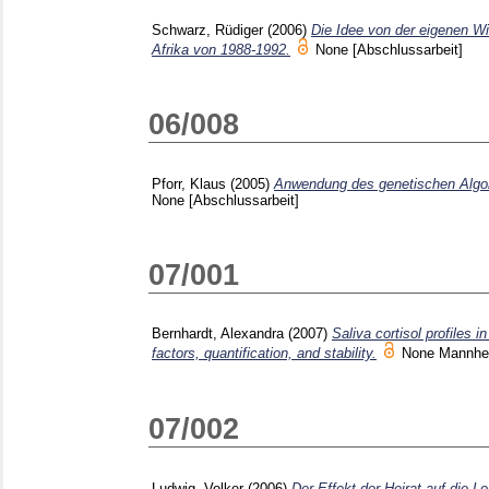
Schwarz, Rüdiger
(2006)
Die Idee von der eigenen W
Afrika von 1988-1992.
None
[Abschlussarbeit]
06/008
Pforr, Klaus
(2005)
Anwendung des genetischen Algori
None
[Abschlussarbeit]
07/001
Bernhardt, Alexandra
(2007)
Saliva cortisol profiles i
factors, quantification, and stability.
None Mannh
07/002
Ludwig, Volker
(2006)
Der Effekt der Heirat auf die 