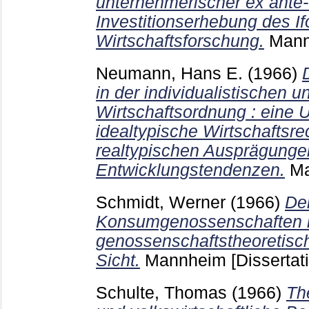
unternehmerischer ex ante
Investitionserhebung des Ifo
Wirtschaftsforschung.
Man
Neumann, Hans E.
(1966)
in der individualistischen u
Wirtschaftsordnung : eine 
idealtypische Wirtschaftsr
realtypischen Ausprägunge
Entwicklungstendenzen.
M
Schmidt, Werner
(1966)
De
Konsumgenossenschaften 
genossenschaftstheoretisch
Sicht.
Mannheim
[Dissertat
Schulte, Thomas
(1966)
Th