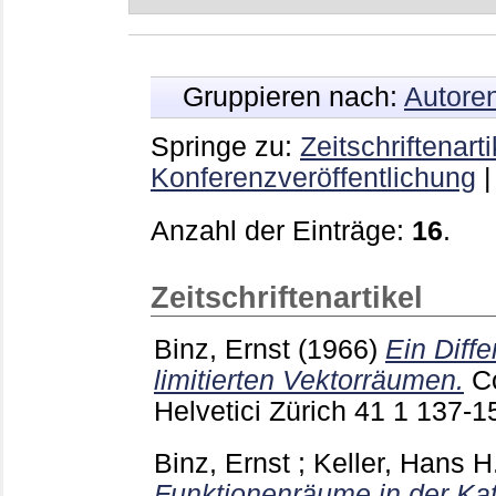
Gruppieren nach:
Autore
Springe zu:
Zeitschriftenarti
Konferenzveröffentlichung
Anzahl der Einträge:
16
.
Zeitschriftenartikel
Binz, Ernst
(1966)
Ein Diffe
limitierten Vektorräumen.
C
Helvetici Zürich
41 1
137-1
Binz, Ernst
;
Keller, Hans H
Funktionenräume in der Ka