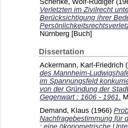
Schenke, Wolf-Rüdiger
(19
Verletzten im Zivilrecht un
Berücksichtigung ihrer Bed
Persönlichkeitsrechtsverle
Nürnberg
[Buch]
Dissertation
Ackermann, Karl-Friedrich
des Mannheim-Ludwigshaf
im Spannungsfeld konkurri
von der Gründung der Stad
Gegenwart : 1606 - 1961.
M
Demand, Klaus
(1966)
Pro
Nachfragebestimmung für 
: eine ökonometrische Unt