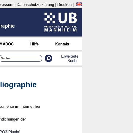
pressum
|
Datenschutzerklärung
|
Drucken
|
 MADOC
Hilfe
Kontakt
Erweiterte
Suche
liographie
umente im Internet frei
ntlichungen der
PO3-Plugin
).