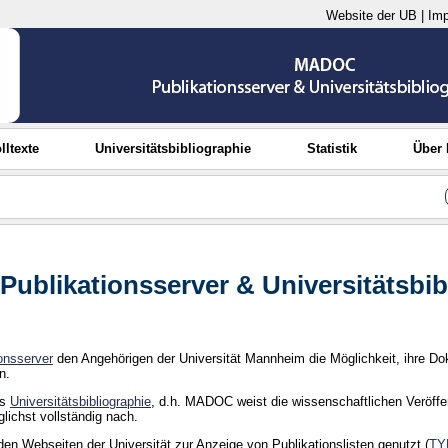
Website der UB
|
Im
lltexte
Universitätsbibliographie
Statistik
Über
ublikationsserver & Universitätsbib
onsserver
den Angehörigen der Universität Mannheim die Möglichkeit, ihre Dok
n.
ls
Universitätsbibliographie
, d.h. MADOC weist die wissenschaftlichen Veröffe
lichst vollständig nach.
en Webseiten der Universität zur Anzeige von Publikationslisten genutzt (
TY