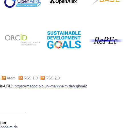
Atom
RSS 1.0
RSS 2.0
sis-URL):
https://madoc.bib.uni-mannheim.de/cgi/oai2
ion
nnheim.de