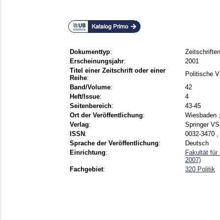
Dokumenttyp
:
Zeitschriften
Erscheinungsjahr
:
2001
Titel einer Zeitschrift oder einer
Politische V
Reihe
:
Band/Volume
:
42
Heft/Issue
:
4
Seitenbereich
:
43-45
Ort der Veröffentlichung
:
Wiesbaden 
Verlag
:
Springer V
ISSN
:
0032-3470 ,
Sprache der Veröffentlichung
:
Deutsch
Einrichtung
:
Fakultät fü
2007)
Fachgebiet
:
320 Politik