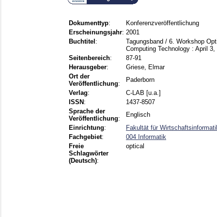
Dokumenttyp
:
Konferenzveröffentlichung
Erscheinungsjahr
:
2001
Buchtitel
:
Tagungsband / 6. Workshop Opti
Computing Technology : April 3
Seitenbereich
:
87-91
Herausgeber
:
Griese, Elmar
Ort der
Paderborn
Veröffentlichung
:
Verlag
:
C-LAB [u.a.]
ISSN
:
1437-8507
Sprache der
Englisch
Veröffentlichung
:
Einrichtung
:
Fakultät für Wirtschaftsinforma
Fachgebiet
:
004 Informatik
Freie
optical
Schlagwörter
(Deutsch)
: