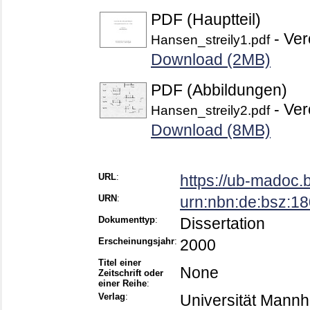
PDF (Hauptteil)
- Ver
Hansen_streily1.pdf
Download (2MB)
PDF (Abbildungen)
- Ver
Hansen_streily2.pdf
Download (8MB)
URL
:
https://ub-madoc.
URN
:
urn:nbn:de:bsz:1
Dokumenttyp
:
Dissertation
Erscheinungsjahr
:
2000
Titel einer
None
Zeitschrift oder
einer Reihe
:
Verlag
:
Universität Mann