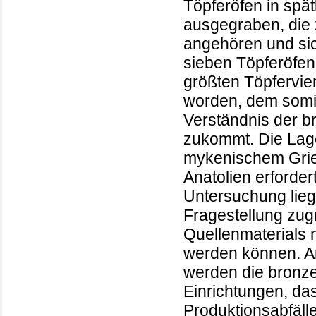
Töpferöfen in spä
ausgegraben, die
angehören und sich
sieben Töpferöfen
größten Töpfervier
worden, dem somit
Verständnis der b
zukommt. Die Lage
mykenischem Griec
Anatolien erforde
Untersuchung liegt
Fragestellung zug
Quellenmaterials n
werden können. A
werden die bronze
Einrichtungen, da
Produktionsabfäll