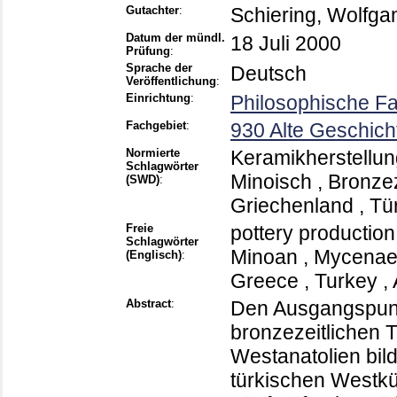
Gutachter
:
Schiering, Wolfga
Datum der mündl.
18 Juli 2000
Prüfung
:
Sprache der
Deutsch
Veröffentlichung
:
Einrichtung
:
Philosophische Fak
Fachgebiet
:
930 Alte Geschich
Normierte
Keramikherstellung
Schlagwörter
Minoisch , Bronzez
(SWD)
:
Griechenland , Tür
Freie
pottery production 
Schlagwörter
Minoan , Mycenaea
(Englisch)
:
Greece , Turkey , 
Abstract
:
Den Ausgangspunk
bronzezeitlichen T
Westanatolien bild
türkischen Westk