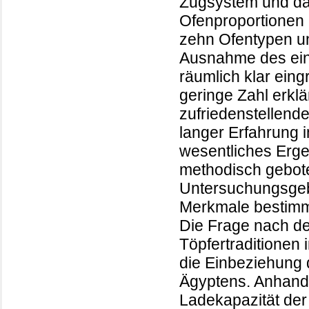
Zugsystem und da
Ofenproportionen 
zehn Ofentypen un
Ausnahme des ein
räumlich klar ein
geringe Zahl erklä
zufriedenstellend
langer Erfahrung 
wesentliches Ergebn
methodisch gebote
Untersuchungsgebi
Merkmale bestimmt
Die Frage nach de
Töpfertraditionen 
die Einbeziehung 
Ägyptens. Anhand
Ladekapazität der