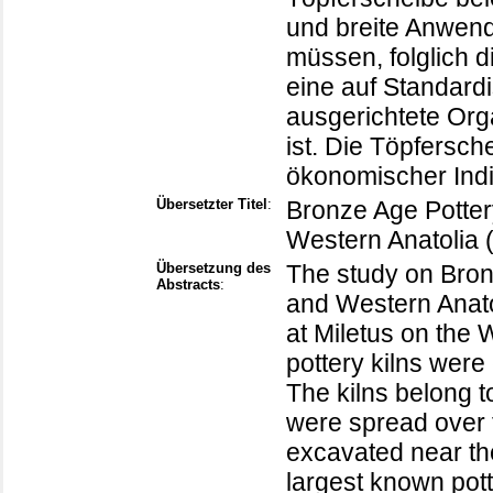
und breite Anwend
müssen, folglich 
eine auf Standard
ausgerichtete Org
ist. Die Töpfersch
ökonomischer Indi
Übersetzter Titel
:
Bronze Age Potter
Western Anatolia 
Übersetzung des
The study on Bron
Abstracts
:
and Western Anatol
at Miletus on the
pottery kilns were
The kilns belong 
were spread over t
excavated near the
largest known pot