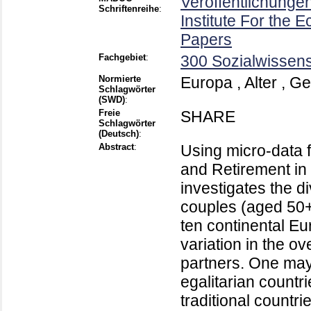
Veröffentlichung
Schriftenreihe
:
Institute For the
Papers
Fachgebiet
:
300 Sozialwissens
Normierte
Europa , Alter , G
Schlagwörter
(SWD)
:
Freie
SHARE
Schlagwörter
(Deutsch)
:
Abstract
:
Using micro-data 
and Retirement in
investigates the di
couples (aged 50+)
ten continental Eu
variation in the o
partners. One may
egalitarian countr
traditional countri