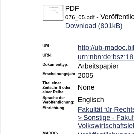
PDF
- Veröffentli
076_05.pdf
Download (801kB)
URL
:
http://ub-madoc.b
URN
:
urn:nbn:de:bsz:1
Dokumenttyp
:
Arbeitspapier
Erscheinungsjahr
:
2005
Titel einer
None
Zeitschrift oder
einer Reihe
:
Sprache der
Englisch
Veröffentlichung
:
Einrichtung
:
Fakultät für Rech
> Sonstige - Faku
Volkswirtschaftsle
MADOC-