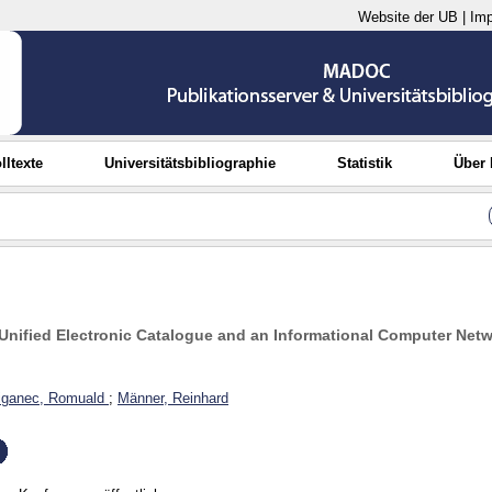
Website der UB
|
Im
lltexte
Universitätsbibliographie
Statistik
Über
Unified Electronic Catalogue and an Informational Computer Netwo
iganec, Romuald
;
Männer, Reinhard