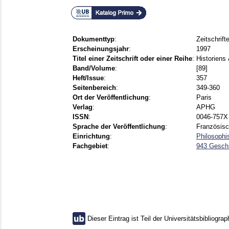
Dokumenttyp
:
Zeitschrift
Erscheinungsjahr
:
1997
Titel einer Zeitschrift oder einer Reihe
:
Historiens
Band/Volume
:
[89]
Heft/Issue
:
357
Seitenbereich
:
349-360
Ort der Veröffentlichung
:
Paris
Verlag
:
APHG
ISSN
:
0046-757X
Sprache der Veröffentlichung
:
Französis
Einrichtung
:
Philosophi
Fachgebiet
:
943 Gesch
Dieser Eintrag ist Teil der Universitätsbibliograp