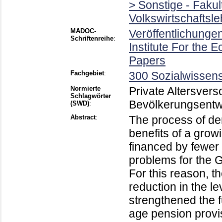
> Sonstige - Faku
Volkswirtschaftsle
MADOC-
Veröffentlichung
Schriftenreihe
:
Institute For the
Papers
Fachgebiet
:
300 Sozialwissens
Normierte
Private Altersvers
Schlagwörter
Bevölkerungsentw
(SWD)
:
Abstract
:
The process of de
benefits of a grow
financed by fewer
problems for the
For this reason, t
reduction in the l
strengthened the f
age pension provis