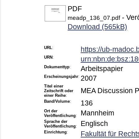
PDF
- Verö
meadp_136_07.pdf
Download (565kB)
URL
:
https://ub-madoc.
URN
:
urn:nbn:de:bsz:1
Dokumenttyp
:
Arbeitspapier
Erscheinungsjahr
:
2007
Titel einer
MEA Discussion 
Zeitschrift oder
einer Reihe
:
Band/Volume
:
136
Ort der
Mannheim
Veröffentlichung
:
Sprache der
Englisch
Veröffentlichung
:
Einrichtung
:
Fakultät für Rech