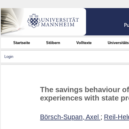
Startseite
Stöbern
Volltexte
Universität
Login
The savings behaviour o
experiences with state p
Börsch-Supan, Axel
;
Reil-Hel