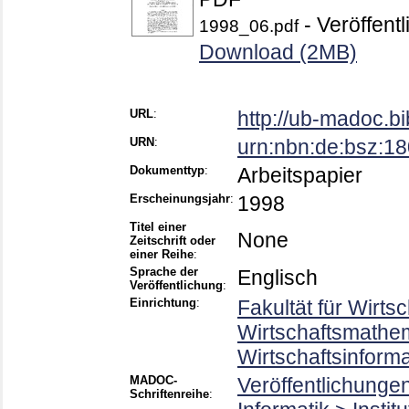
- Veröffentl
1998_06.pdf
Download (2MB)
URL
:
http://ub-madoc.b
URN
:
urn:nbn:de:bsz:1
Dokumenttyp
:
Arbeitspapier
Erscheinungsjahr
:
1998
Titel einer
None
Zeitschrift oder
einer Reihe
:
Sprache der
Englisch
Veröffentlichung
:
Einrichtung
:
Fakultät für Wirts
Wirtschaftsmathema
Wirtschaftsinform
MADOC-
Veröffentlichunge
Schriftenreihe
: