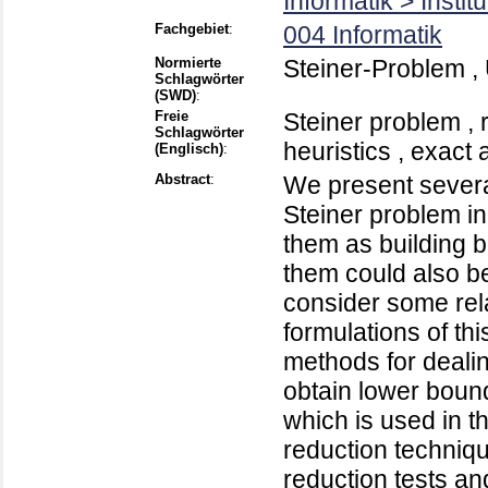
Informatik > Instit
Fachgebiet
:
004 Informatik
Normierte
Steiner-Problem , 
Schlagwörter
(SWD)
:
Freie
Steiner problem , 
Schlagwörter
heuristics , exact 
(Englisch)
:
Abstract
:
We present severa
Steiner problem i
them as building b
them could also be 
consider some rel
formulations of thi
methods for dealin
obtain lower bound
which is used in 
reduction techni
reduction tests a