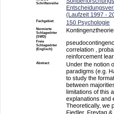
Sonderforschungsb
Schriftenreihe
:
Entscheidungsver
(Laufzeit 1997 - 2
Fachgebiet
:
150 Psychologie
Normierte
Kontingenztheorie
Schlagwörter
(SWD)
:
Freie
pseudocontingency
Schlagwörter
correlation , proba
(Englisch)
:
reinforcement lear
Abstract
:
Under the notion of
paradigms (e.g. H
to study the forma
between majorities
limitations of this
explanations and 
Theoretically, we
Fiedler, Freytag &