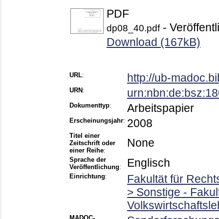
PDF
- Veröffentl
dp08_40.pdf
Download (167kB)
URL
:
http://ub-madoc.b
URN
:
urn:nbn:de:bsz:1
Dokumenttyp
:
Arbeitspapier
Erscheinungsjahr
:
2008
Titel einer
None
Zeitschrift oder
einer Reihe
:
Sprache der
Englisch
Veröffentlichung
:
Einrichtung
:
Fakultät für Rech
> Sonstige - Faku
Volkswirtschaftsle
MADOC-