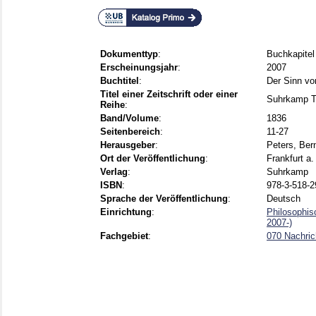
Dokumenttyp
:
Buchkapitel
Erscheinungsjahr
:
2007
Buchtitel
:
Der Sinn von
Titel einer Zeitschrift oder einer
Suhrkamp T
Reihe
:
Band/Volume
:
1836
Seitenbereich
:
11-27
Herausgeber
:
Peters, Ber
Ort der Veröffentlichung
:
Frankfurt a.
Verlag
:
Suhrkamp
ISBN
:
978-3-518-2
Sprache der Veröffentlichung
:
Deutsch
Einrichtung
:
Philosophis
2007-)
Fachgebiet
:
070 Nachric