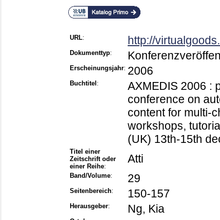
URL
:
http://virtualgoods
Dokumenttyp
:
Konferenzveröffen
Erscheinungsjahr
:
2006
Buchtitel
:
AXMEDIS 2006 : pr
conference on aut
content for multi-c
workshops, tutoria
(UK) 13th-15th de
Titel einer
Atti
Zeitschrift oder
einer Reihe
:
Band/Volume
:
29
Seitenbereich
:
150-157
Herausgeber
:
Ng, Kia