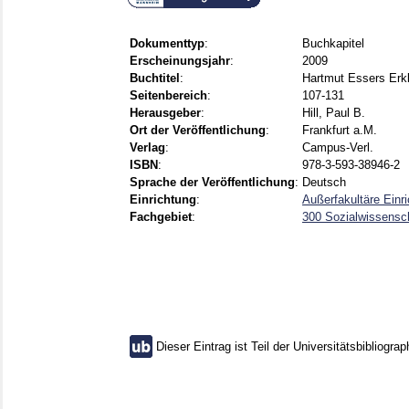
Dokumenttyp
:
Buchkapitel
Erscheinungsjahr
:
2009
Buchtitel
:
Hartmut Essers Erkl
Seitenbereich
:
107-131
Herausgeber
:
Hill, Paul B.
Ort der Veröffentlichung
:
Frankfurt a.M.
Verlag
:
Campus-Verl.
ISBN
:
978-3-593-38946-2
Sprache der Veröffentlichung
:
Deutsch
Einrichtung
:
Außerfakultäre Einr
Fachgebiet
:
300 Sozialwissensch
Dieser Eintrag ist Teil der Universitätsbibliograp