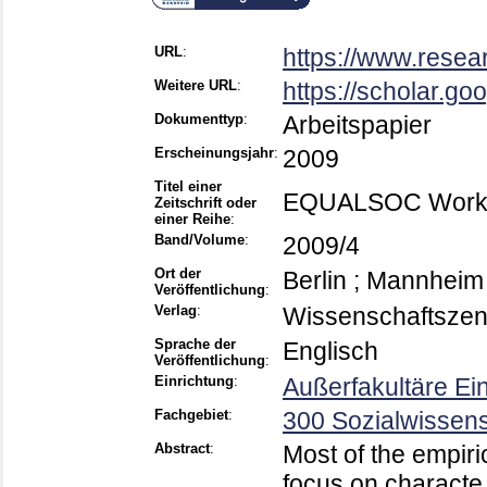
URL
:
https://www.resea
Weitere URL
:
https://scholar.go
Dokumenttyp
:
Arbeitspapier
Erscheinungsjahr
:
2009
Titel einer
EQUALSOC Worki
Zeitschrift oder
einer Reihe
:
Band/Volume
:
2009/4
Ort der
Berlin ; Mannheim
Veröffentlichung
:
Verlag
:
Wissenschaftszent
Sprache der
Englisch
Veröffentlichung
:
Einrichtung
:
Außerfakultäre Ei
Fachgebiet
:
300 Sozialwissens
Abstract
:
Most of the empiric
focus on characte 