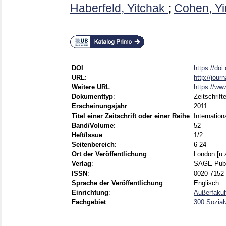
Haberfeld, Yitchak
;
Cohen, Y
DOI
:
https://do
URL
:
http://jou
Weitere URL
:
https://ww
Dokumenttyp
:
Zeitschrift
Erscheinungsjahr
:
2011
Titel einer Zeitschrift oder einer Reihe
:
Internatio
Band/Volume
:
52
Heft/Issue
:
1/2
Seitenbereich
:
6-24
Ort der Veröffentlichung
:
London [u.
Verlag
:
SAGE Publ
ISSN
:
0020-7152 
Sprache der Veröffentlichung
:
Englisch
Einrichtung
:
Außerfakul
Fachgebiet
:
300 Sozial