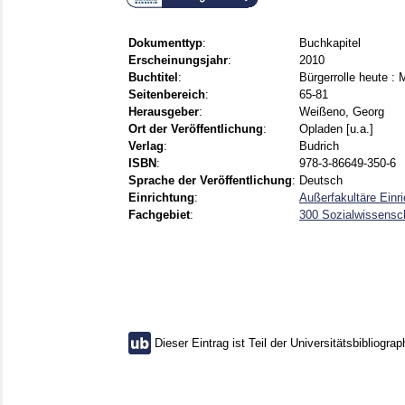
Dokumenttyp
:
Buchkapitel
Erscheinungsjahr
:
2010
Buchtitel
:
Bürgerrolle heute : 
Seitenbereich
:
65-81
Herausgeber
:
Weißeno, Georg
Ort der Veröffentlichung
:
Opladen [u.a.]
Verlag
:
Budrich
ISBN
:
978-3-86649-350-6
Sprache der Veröffentlichung
:
Deutsch
Einrichtung
:
Außerfakultäre Einr
Fachgebiet
:
300 Sozialwissensch
Dieser Eintrag ist Teil der Universitätsbibliograp