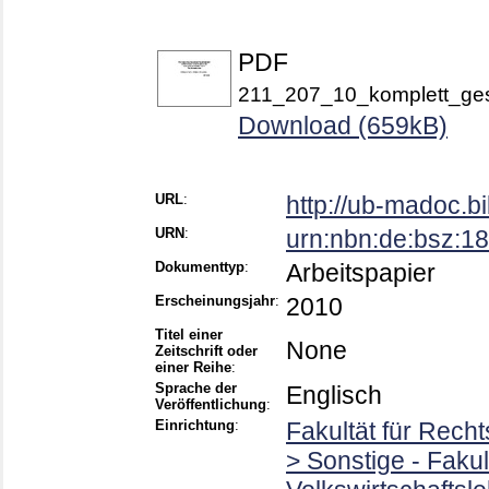
PDF
211_207_10_komplett_ges
Download (659kB)
URL
:
http://ub-madoc.
URN
:
urn:nbn:de:bsz:
Dokumenttyp
:
Arbeitspapier
Erscheinungsjahr
:
2010
Titel einer
None
Zeitschrift oder
einer Reihe
:
Sprache der
Englisch
Veröffentlichung
:
Einrichtung
:
Fakultät für Rech
> Sonstige - Faku