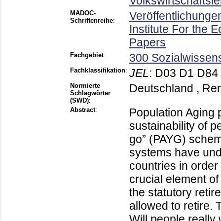
Volkswirtschaftsl
MADOC-
Veröffentlichung
Schriftenreihe
:
Institute For the
Papers
Fachgebiet
:
300 Sozialwissens
Fachklassifikation
:
JEL
:
D03 D1 D84 
Normierte
Deutschland , Ren
Schlagwörter
(SWD)
:
Abstract
:
Population Aging p
sustainability of
go” (PAYG) scheme
systems have und
countries in order
crucial element of
the statutory reti
allowed to retire.
Will people really