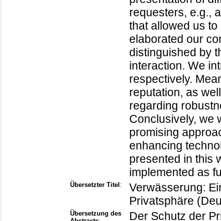
requesters, e.g., a
that allowed us to
elaborated our co
distinguished by th
interaction. We in
respectively. Mean
reputation, as we
regarding robust
Conclusively, we w
promising approach
enhancing technol
presented in this
implemented as fu
Übersetzter Titel
:
Verwässerung: Ein
Privatsphäre (Deu
Übersetzung des
Der Schutz der Pr
Abstracts
: