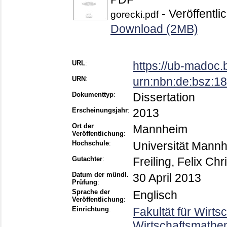
- Veröffentli
gorecki.pdf
Download (2MB)
URL
:
https://ub-madoc
URN
:
urn:nbn:de:bsz:
Dokumenttyp
:
Dissertation
Erscheinungsjahr
:
2013
Ort der
Mannheim
Veröffentlichung
:
Hochschule
:
Universität Mann
Gutachter
:
Freiling, Felix Chr
Datum der mündl.
30 April 2013
Prüfung
:
Sprache der
Englisch
Veröffentlichung
:
Einrichtung
:
Fakultät für Wirts
Wirtschaftsmathema