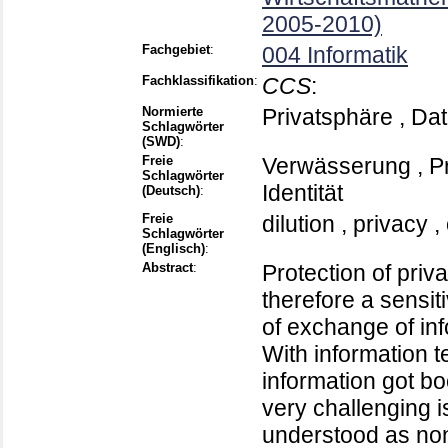
2005-2010)
Fachgebiet
:
004 Informatik
Fachklassifikation
:
CCS
:
Normierte
Privatsphäre , Da
Schlagwörter
(SWD)
:
Freie
Verwässerung , Pr
Schlagwörter
Identität
(Deutsch)
:
Freie
dilution , privacy ,
Schlagwörter
(Englisch)
:
Abstract
:
Protection of priv
therefore a sensit
of exchange of inf
With information 
information got bo
very challenging 
understood as non