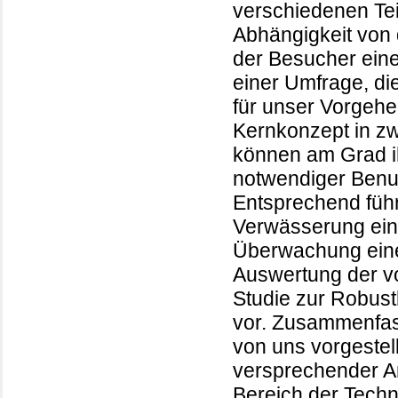
verschiedenen Teil
Abhängigkeit von 
der Besucher eine
einer Umfrage, di
für unser Vorgehe
Kernkonzept in zw
können am Grad i
notwendiger Benut
Entsprechend führ
Verwässerung ein.
Überwachung eines
Auswertung der von
Studie zur Robust
vor. Zusammenfass
von uns vorgestel
versprechender An
Bereich der Techn