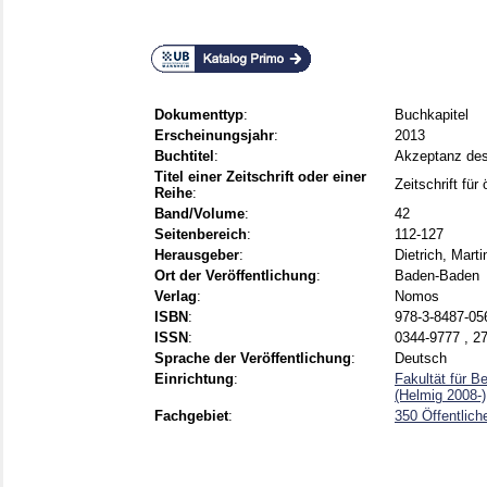
Dokumenttyp
:
Buchkapitel
Erscheinungsjahr
:
2013
Buchtitel
:
Akzeptanz des
Titel einer Zeitschrift oder einer
Zeitschrift fü
Reihe
:
Band/Volume
:
42
Seitenbereich
:
112-127
Herausgeber
:
Dietrich, Marti
Ort der Veröffentlichung
:
Baden-Baden
Verlag
:
Nomos
ISBN
:
978-3-8487-05
ISSN
:
0344-9777 , 2
Sprache der Veröffentlichung
:
Deutsch
Einrichtung
:
Fakultät für B
(Helmig 2008-)
Fachgebiet
:
350 Öffentlich