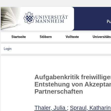
Startseite
Stöbern
Volltexte
Universität
Login
Aufgabenkritik freiwilli
Entstehung von Akzeptanz
Partnerschaften
Thaler, Julia
;
Spraul, Kathari