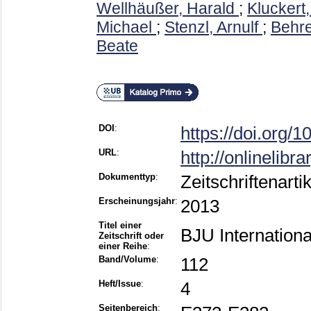
Wellhäußer, Harald
;
Kluckert,
Michael
;
Stenzl, Arnulf
;
Behr
Beate
DOI
:
https://doi.org/
URL
:
http://onlinelibr
Dokumenttyp
:
Zeitschriftenarti
Erscheinungsjahr
:
2013
Titel einer
BJU Internationa
Zeitschrift oder
einer Reihe
:
Band/Volume
:
112
Heft/Issue
:
4
Seitenbereich
: