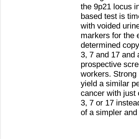
the 9p21 locus in
based test is t
with voided urin
markers for the 
determined cop
3, 7 and 17 and 
prospective scr
workers. Strong
yield a similar 
cancer with just
3, 7 or 17 instea
of a simpler and