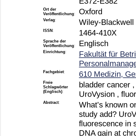
E372-E382
Ort der
Oxford
Veröffentlichung
:
Verlag
:
Wiley-Blackwell
ISSN
:
1464-410X
Sprache der
Englisch
Veröffentlichung
:
Einrichtung
:
Fakultät für Bet
Personalmanage
Fachgebiet
:
610 Medizin, Ge
Freie
bladder cancer , 
Schlagwörter
(Englisch)
:
UroVysion , fluo
Abstract
:
What’s known on
study add? UroV
fluorescence in s
DNA gain at chr