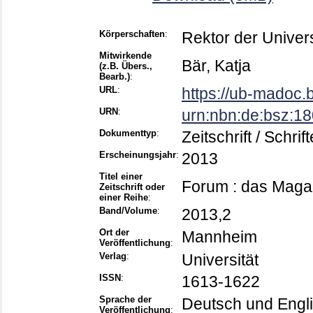
Körperschaften
:
Rektor der Unive
Mitwirkende
Bär, Katja
(z.B. Übers.,
Bearb.)
:
URL
:
https://ub-madoc
URN
:
urn:nbn:de:bsz:1
Dokumenttyp
:
Zeitschrift / Schrif
Erscheinungsjahr
:
2013
Titel einer
Forum : das Maga
Zeitschrift oder
einer Reihe
:
Band/Volume
:
2013,2
Ort der
Mannheim
Veröffentlichung
:
Verlag
:
Universität
ISSN
:
1613-1622
Sprache der
Deutsch und Engl
Veröffentlichung
: