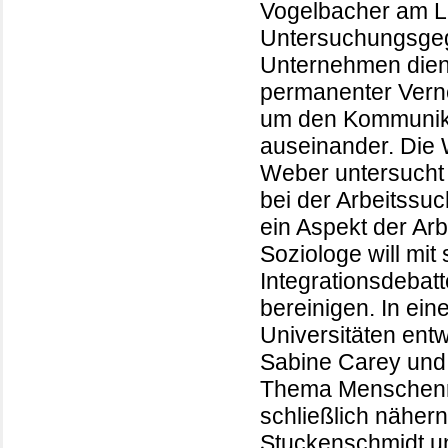
Vogelbacher am Le
Untersuchungsgeg
Unternehmen dient
permanenter Verne
um den Kommunika
auseinander. Die 
Weber untersucht 
bei der Arbeitssu
ein Aspekt der Ar
Soziologe will mit
Integrationsdebat
bereinigen. In ei
Universitäten entw
Sabine Carey und
Thema Menschenre
schließlich nähern
Stuckenschmidt un