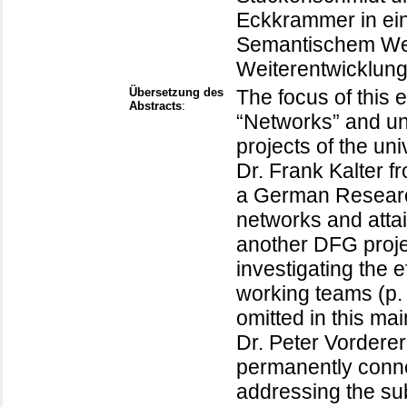
Eckkrammer in ein
Semantischem We
Weiterentwicklung
Übersetzung des
The focus of this e
Abstracts
:
“Networks” and und
projects of the uni
Dr. Frank Kalter f
a German Research
networks and attain
another DFG projec
investigating the 
working teams (p. 
omitted in this ma
Dr. Peter Vorderer
permanently connec
addressing the sub