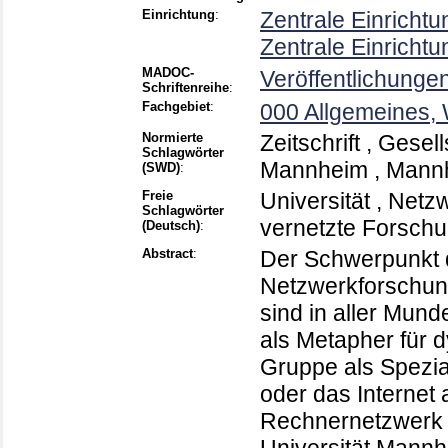
Einrichtung
:
Zentrale Einricht
Zentrale Einricht
MADOC-
Veröffentlichunge
Schriftenreihe
:
Fachgebiet
:
000 Allgemeines,
Normierte
Zeitschrift , Gese
Schlagwörter
Mannheim , Mannhe
(SWD)
:
Freie
Universität , Net
Schlagwörter
vernetzte Forsch
(Deutsch)
:
Abstract
:
Der Schwerpunkt d
Netzwerkforschun
sind in aller Mund
als Metapher für 
Gruppe als Spezia
oder das Internet 
Rechnernetzwerk m