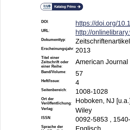
DOI
:
https://doi.org/10
URL
:
http://onlinelibrar
Dokumenttyp
:
Zeitschriftenartikel
Erscheinungsjahr
:
2013
Titel einer
American Journal o
Zeitschrift oder
einer Reihe
:
Band/Volume
:
57
Heft/Issue
:
4
Seitenbereich
:
1008-1028
Ort der
Hoboken, NJ [u.a.
Veröffentlichung
:
Verlag
:
Wiley
ISSN
:
0092-5853 , 1540
Sprache der
Englisch