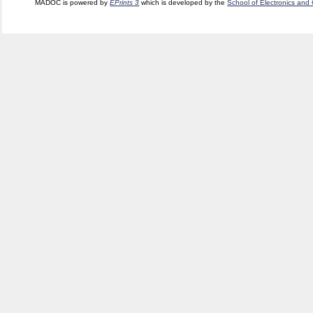
MADOC is powered by
EPrints 3
which is developed by the
School of Electronics and