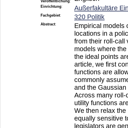
Veröffentlichung
:
Einrichtung
:
Außerfakultäre Ei
Fachgebiet
:
320 Politik
Abstract
:
Empirical models of
locations in a poli
from their roll-cal
models where the fe
the ideal points a
article, we first co
functions are allo
commonly assumed u
and the Gaussian
Across many roll-ca
utility functions 
We then relax the 
equally sensitive 
legislators are ge