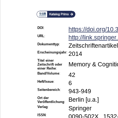
DOI
:
https://doi.org/1
URL
:
http://link.spring
Dokumenttyp
:
Zeitschriftenartikel
Erscheinungsjahr
:
2014
Titel einer
Memory & Cogniti
Zeitschrift oder
einer Reihe
:
Band/Volume
:
42
Heft/Issue
:
6
Seitenbereich
:
943-949
Ort der
Berlin [u.a.]
Veröffentlichung
:
Verlag
:
Springer
ISSN
:
0090-502X , 1532