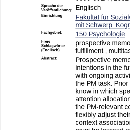
Sprache der
Englisch
Veröffentlichung
:
Einrichtung
:
Fakultät für Sozi
mit Schwerp. Kogn
Fachgebiet
:
150 Psychologie
Freie
prospective memory
Schlagwörter
fulfillment , multit
(Englisch)
:
Abstract
:
Prospective memory
intentions in the fu
with ongoing activit
the PM task. Prio
know in which spec
attention allocati
the PM-relevant c
flexibly adjust the
context associati