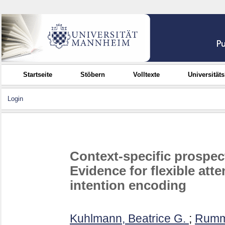
Startseite
Stöbern
Volltexte
Universität
Login
Context-specific prospe
Evidence for flexible att
intention encoding
Kuhlmann, Beatrice G.
;
Rumm