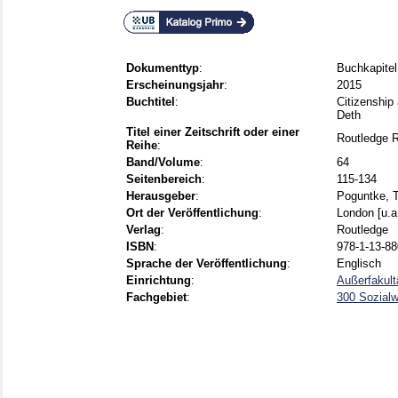
Dokumenttyp
:
Buchkapitel
Erscheinungsjahr
:
2015
Buchtitel
:
Citizenship
Deth
Titel einer Zeitschrift oder einer
Routledge R
Reihe
:
Band/Volume
:
64
Seitenbereich
:
115-134
Herausgeber
:
Poguntke, 
Ort der Veröffentlichung
:
London [u.a
Verlag
:
Routledge
ISBN
:
978-1-13-88
Sprache der Veröffentlichung
:
Englisch
Einrichtung
:
Außerfakult
Fachgebiet
:
300 Sozialw