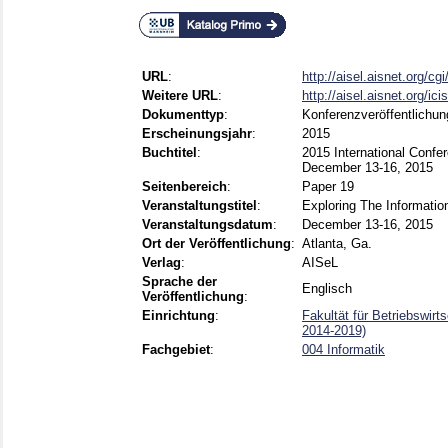
URL
:
http://aisel.aisnet.org/cgi
Weitere URL
:
http://aisel.aisnet.org/ic
Dokumenttyp
:
Konferenzveröffentlichun
Erscheinungsjahr
:
2015
Buchtitel
:
2015 International Confe
December 13-16, 2015
Seitenbereich
:
Paper 19
Veranstaltungstitel
:
Exploring The Information
Veranstaltungsdatum
:
December 13-16, 2015
Ort der Veröffentlichung
:
Atlanta, Ga.
Verlag
:
AISeL
Sprache der
Englisch
Veröffentlichung
:
Einrichtung
:
Fakultät für Betriebswir
2014-2019)
Fachgebiet
:
004 Informatik