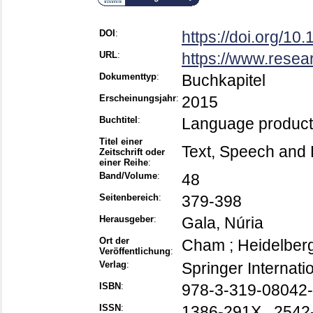
DOI
:
https://doi.org/1
URL
:
https://www.resea
Dokumenttyp
:
Buchkapitel
Erscheinungsjahr
:
2015
Buchtitel
:
Language producti
Titel einer
Text, Speech and
Zeitschrift oder
einer Reihe
:
Band/Volume
:
48
Seitenbereich
:
379-398
Herausgeber
:
Gala, Núria
Ort der
Cham ; Heidelberg 
Veröffentlichung
:
Verlag
:
Springer Internati
ISBN
:
978-3-319-08042-
ISSN
:
1386-291X , 2542