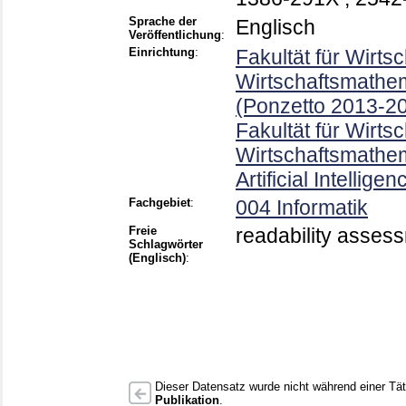
Sprache der
Englisch
Veröffentlichung
:
Einrichtung
:
Fakultät für Wirts
Wirtschaftsmathem
(Ponzetto 2013-2
Fakultät für Wirts
Wirtschaftsmathem
Artificial Intellig
Fachgebiet
:
004 Informatik
Freie
readability asses
Schlagwörter
(Englisch)
:
Dieser Datensatz wurde nicht während einer Täti
Publikation
.