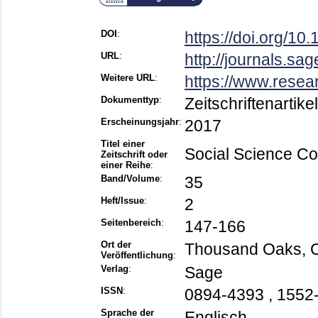
DOI
:
https://doi.org/1
URL
:
http://journals.sa
Weitere URL
:
https://www.resea
Dokumenttyp
:
Zeitschriftenartikel
Erscheinungsjahr
:
2017
Titel einer
Social Science C
Zeitschrift oder
einer Reihe
:
Band/Volume
:
35
Heft/Issue
:
2
Seitenbereich
:
147-166
Ort der
Thousand Oaks, Cal
Veröffentlichung
:
Verlag
:
Sage
ISSN
:
0894-4393 , 1552
Sprache der
Englisch