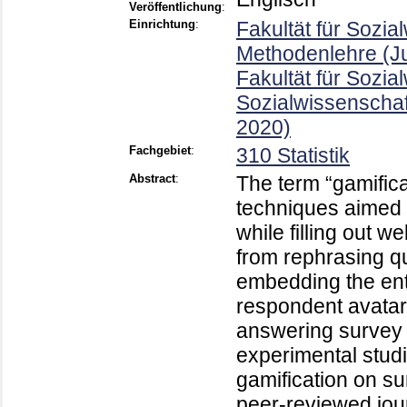
Veröffentlichung
:
Einrichtung
:
Fakultät für Sozia
Methodenlehre (J
Fakultät für Sozial
Sozialwissenschaf
2020)
Fachgebiet
:
310 Statistik
Abstract
:
The term “gamificat
techniques aimed
while filling out
from rephrasing q
embedding the ent
respondent avatar
answering survey q
experimental studi
gamification on s
peer-reviewed jour