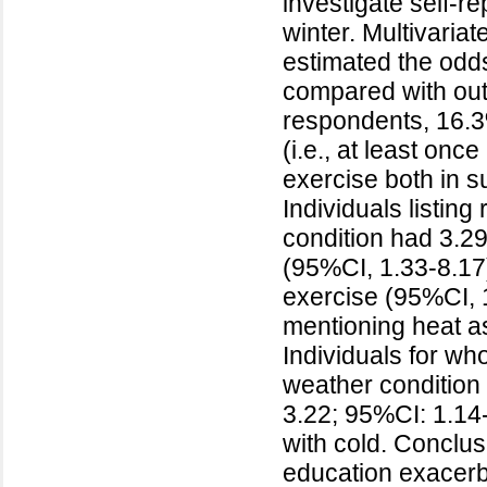
investigate self-
winter. Multivaria
estimated the odds
compared with out
respondents, 16.3
(i.e., at least on
exercise both in 
Individuals listin
condition had 3.29
(95%CI, 1.33-8.17
exercise (95%CI, 
mentioning heat a
Individuals for w
weather condition 
3.22; 95%CI: 1.14
with cold. Conclus
education exacerb