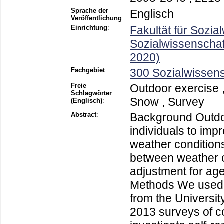
Sprache der
Englisch
Veröffentlichung
:
Einrichtung
:
Fakultät für Sozial
Sozialwissenschaf
2020)
Fachgebiet
:
300 Sozialwissens
Freie
Outdoor exercise ,
Schlagwörter
Snow , Survey
(Englisch)
:
Abstract
:
Background Outdoo
individuals to impr
weather condition
between weather c
adjustment for age
Methods We used d
from the Universi
2013 surveys of c