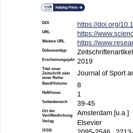
DOI
:
https://doi.org/10
URL
:
https://www.science
Weitere URL
:
https://www.resea
Dokumenttyp
:
Zeitschriftenartikel
Erscheinungsjahr
:
2019
Titel einer
Journal of Sport 
Zeitschrift oder
einer Reihe
:
Band/Volume
:
8
Heft/Issue
:
1
Seitenbereich
:
39-45
Ort der
Amsterdam [u.a.]
Veröffentlichung
:
Verlag
:
Elsevier
ISSN
:
2095-2546 , 2213