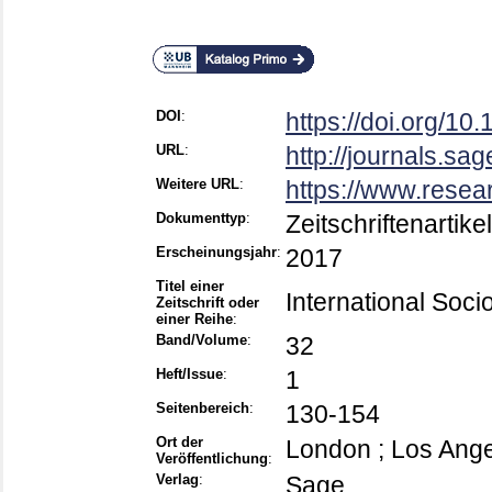
DOI
:
https://doi.org/1
URL
:
http://journals.s
Weitere URL
:
https://www.resea
Dokumenttyp
:
Zeitschriftenartikel
Erscheinungsjahr
:
2017
Titel einer
International Soci
Zeitschrift oder
einer Reihe
:
Band/Volume
:
32
Heft/Issue
:
1
Seitenbereich
:
130-154
Ort der
London ; Los Ang
Veröffentlichung
:
Verlag
:
Sage