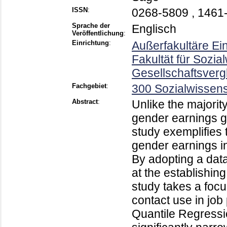
ISSN
:
0268-5809 , 1461
Sprache der
Englisch
Veröffentlichung
:
Einrichtung
:
Außerfakultäre Ei
Fakultät für Sozia
Gesellschaftsverg
Fachgebiet
:
300 Sozialwissens
Abstract
:
Unlike the majority
gender earnings ga
study exemplifies 
gender earnings in
By adopting a data
at the establishin
study takes a foc
contact use in jo
Quantile Regressi