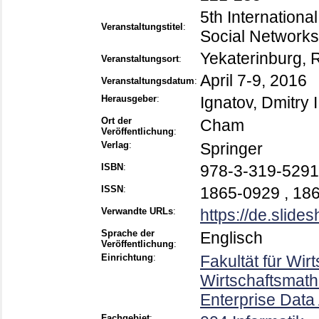
5th Internationa
Veranstaltungstitel
:
Social Networks
Yekaterinburg, 
Veranstaltungsort
:
April 7-9, 2016
Veranstaltungsdatum
:
Herausgeber
:
Ignatov, Dmitry I
Ort der
Cham
Veröffentlichung
:
Verlag
:
Springer
ISBN
:
978-3-319-5291
ISSN
:
1865-0929 , 18
Verwandte URLs
:
https://de.slides
Sprache der
Englisch
Veröffentlichung
:
Einrichtung
:
Fakultät für Wir
Wirtschaftsmathe
Enterprise Data
Fachgebiet
: