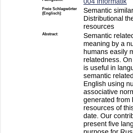
004 Informatik
Freie Schlagwörter
Semantic similar
(Englisch)
:
Distributional 
resources
Abstract
:
Semantic related
meaning by a nu
humans easily 
relatedness. On 
is useful in la
semantic relate
English using n
associative no
generated from 
resources of thi
date. Our contr
present five lan
purpose for Rus