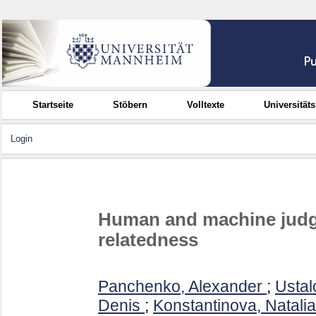
Startseite
Stöbern
Volltexte
Universität
Login
Human and machine judg
relatedness
Panchenko, Alexander
;
Ustal
Denis
;
Konstantinova, Natalia