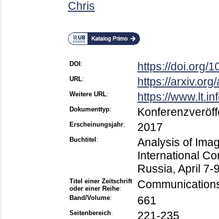
Chris
DOI
:
https://doi.org
URL
:
https://arxiv.or
Weitere URL
:
https://www.lt.in
Dokumenttyp
:
Konferenzveröff
Erscheinungsjahr
:
2017
Buchtitel
:
Analysis of Imag
International C
Russia, April 7
Titel einer Zeitschrift
Communications
oder einer Reihe
:
Band/Volume
:
661
Seitenbereich
:
221-235