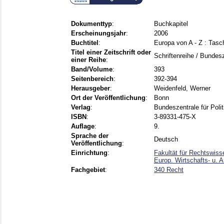
Dokumenttyp
:
Buchkapitel
Erscheinungsjahr
:
2006
Buchtitel
:
Europa von A - Z : Tasc
Titel einer Zeitschrift oder
Schriftenreihe / Bundesz
einer Reihe
:
Band/Volume
:
393
Seitenbereich
:
392-394
Herausgeber
:
Weidenfeld, Werner
Ort der Veröffentlichung
:
Bonn
Verlag
:
Bundeszentrale für Poli
ISBN
:
3-89331-475-X
Auflage
:
9.
Sprache der
Deutsch
Veröffentlichung
:
Einrichtung
:
Fakultät für Rechtswiss
Europ. Wirtschafts- u. A
Fachgebiet
:
340 Recht