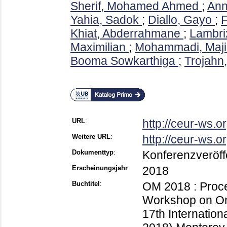
Sherif, Mohamed Ahmed
;
Ann
Yahia, Sadok
;
Diallo, Gayo
;
F
Khiat, Abderrahmane
;
Lambrix
Maximilian
;
Mohammadi, Maji
Booma Sowkarthiga
;
Trojahn
URL
:
http://ceur-ws.
Weitere URL
:
http://ceur-ws.o
Dokumenttyp
:
Konferenzveröff
Erscheinungsjahr
:
2018
Buchtitel
:
OM 2018 : Procee
Workshop on Ont
17th Internati