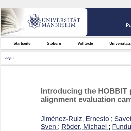
Startseite
Stöbern
Volltexte
Universität
Login
Introducing the HOBBIT p
alignment evaluation ca
Jiménez-Ruiz, Ernesto
;
Savet
Sven
;
Röder, Michael
;
Fundul