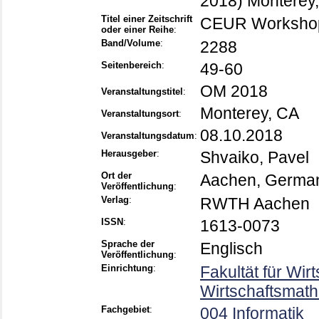
2018) Monterey,
Titel einer Zeitschrift
CEUR Workshop
oder einer Reihe
:
Band/Volume
:
2288
Seitenbereich
:
49-60
OM 2018
Veranstaltungstitel
:
Monterey, CA
Veranstaltungsort
:
08.10.2018
Veranstaltungsdatum
:
Herausgeber
:
Shvaiko, Pavel
Ort der
Aachen, Germa
Veröffentlichung
:
Verlag
:
RWTH Aachen
ISSN
:
1613-0073
Sprache der
Englisch
Veröffentlichung
:
Einrichtung
:
Fakultät für Wir
Wirtschaftsmath
Fachgebiet
:
004 Informatik