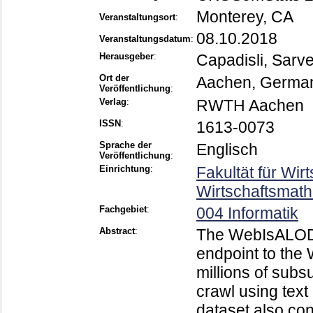
Monterey, CA
Veranstaltungsort
:
08.10.2018
Veranstaltungsdatum
:
Herausgeber
:
Capadisli, Sarv
Ort der
Aachen, Germa
Veröffentlichung
:
Verlag
:
RWTH Aachen
ISSN
:
1613-0073
Sprache der
Englisch
Veröffentlichung
:
Einrichtung
:
Fakultät für Wir
Wirtschaftsmath
Fachgebiet
:
004 Informatik
Abstract
:
The WebIsALOD d
endpoint to the
millions of subs
crawl using text 
dataset also con