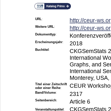
URL
:
http://ceur-ws.o
Weitere URL
:
http://ceur-ws.o
Dokumenttyp
:
Konferenzveröff
Erscheinungsjahr
:
2018
Buchtitel
:
CKGSemStats 201
International W
Graphs, and Sema
International S
Monterey, USA, 
Titel einer Zeitschrift
CEUR Workshop
oder einer Reihe
:
Band/Volume
:
2317
Seitenbereich
:
Article 6
CKGSemStats 
Veranstaltungstitel
: