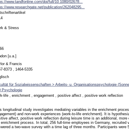
ps://www.tandfonline.com/doi/full/10.1080/02678...
ps://www.researchgate.net/publication/262048295...
tschriftenartikel
14
rk & Stress
-66
don [u.a.]
lor & Francis
7-8373 , 1464-5335
lisch
ultät für Sozialwissenschaften > Arbeits- u. Organisationspsychologie (Sonn
0 Psychologie
k-life , enrichment , engagement , positive affect , positive work reflection
s longitudinal study investigates mediating variables in the enrichment proc
agement) and non-work experiences (work-to-life enrichment). It is hypothesi
itive affect, positive work reflection during leisure time is an additional, more
 enrichment process. In total, 256 full-time employees in Germany, recruited v
wered a two-wave survey with a time lag of three months. Participants wer