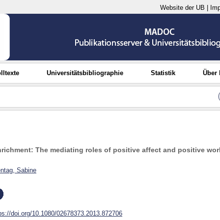
Website der UB
|
Im
lltexte
Universitätsbibliographie
Statistik
Über
ichment: The mediating roles of positive affect and positive work
ntag, Sabine
ps://doi.org/10.1080/02678373.2013.872706