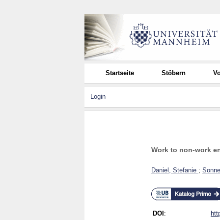
Startseite
Stöbern
Vo
Login
Work to non-work enr
Daniel, Stefanie
;
Sonne
DOI
:
htt