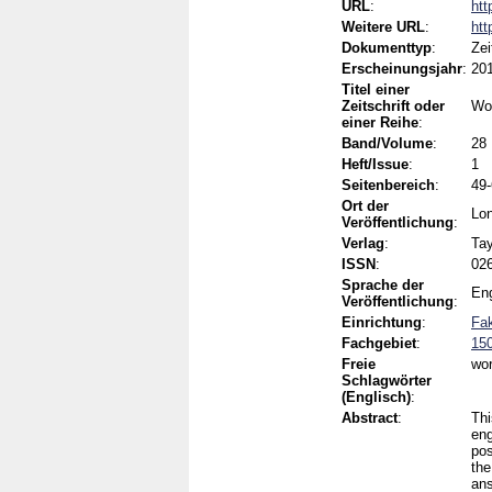
URL
:
htt
Weitere URL
:
htt
Dokumenttyp
:
Zei
Erscheinungsjahr
:
20
Titel einer
Zeitschrift oder
Wo
einer Reihe
:
Band/Volume
:
28
Heft/Issue
:
1
Seitenbereich
:
49
Ort der
Lon
Veröffentlichung
:
Verlag
:
Tay
ISSN
:
026
Sprache der
Eng
Veröffentlichung
:
Einrichtung
:
Fak
Fachgebiet
:
15
Freie
wor
Schlagwörter
(Englisch)
:
Abstract
:
Thi
eng
pos
the
ans