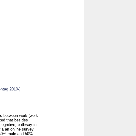
entag 2010-)
ess between work (work
zed that besides
 cognitive, pathway in
ia an online survey,
e 50% male and 50%