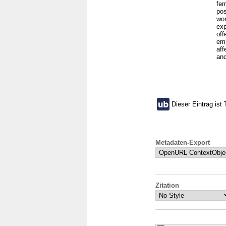
fem
pos
wor
exp
off
emp
aff
and
Dieser Eintrag ist 
Metadaten-Export
Zitation