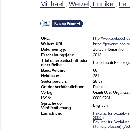
Michael
;
Wetzel, Eunike
;
Lec
URL
:
http://web.a.ebscohost
Weitere URL
:
https://psycnet.apa.o
Dokumenttyp
:
Zeitschriftenartikel
Erscheinungsjahr
:
2018
Titel einer Zeitschrift oder
Bollettino di Psicolog
einer Reihe
:
Band/Volume
:
66
Heft/Issue
:
281
Seitenbereich
:
29-37
Ort der Veröffentlichung
:
Firenze
Verlag
:
Giunti O.S. Organizza
ISSN
:
0006-6761
Sprache der
Englisch
Veröffentlichung
:
Einrichtung
:
Fakultät für Sozialwi
2009-)
Fakultät für Sozialwi
(Juniorprofessur) (We