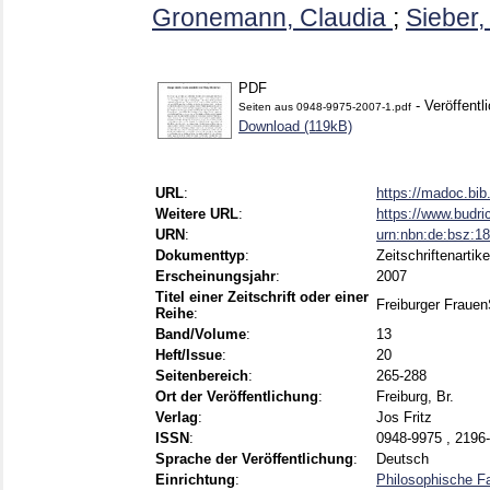
Gronemann, Claudia
;
Sieber,
PDF
- Veröffentl
Seiten aus 0948-9975-2007-1.pdf
Download (119kB)
URL
:
https://madoc.bi
Weitere URL
:
https://www.budric
URN
:
urn:nbn:de:bsz:1
Dokumenttyp
:
Zeitschriftenartike
Erscheinungsjahr
:
2007
Titel einer Zeitschrift oder einer
Freiburger Frauen
Reihe
:
Band/Volume
:
13
Heft/Issue
:
20
Seitenbereich
:
265-288
Ort der Veröffentlichung
:
Freiburg, Br.
Verlag
:
Jos Fritz
ISSN
:
0948-9975 , 2196
Sprache der Veröffentlichung
:
Deutsch
Einrichtung
:
Philosophische F