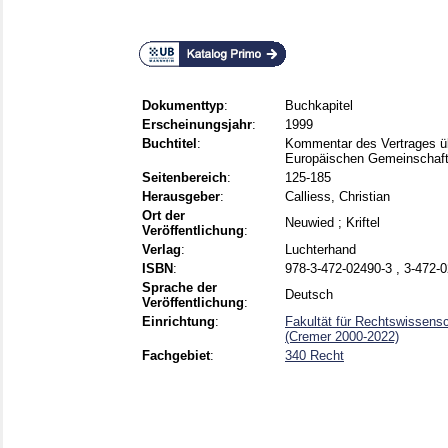
Dokumenttyp
:
Buchkapitel
Erscheinungsjahr
:
1999
Buchtitel
:
Kommentar des Vertrages üb
Europäischen Gemeinschaf
Seitenbereich
:
125-185
Herausgeber
:
Calliess, Christian
Ort der
Neuwied ; Kriftel
Veröffentlichung
:
Verlag
:
Luchterhand
ISBN
:
978-3-472-02490-3 , 3-472-
Sprache der
Deutsch
Veröffentlichung
:
Einrichtung
:
Fakultät für Rechtswissensc
(Cremer 2000-2022)
Fachgebiet
:
340 Recht