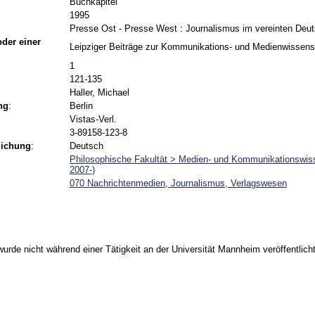
Buchkapitel
1995
Presse Ost - Presse West : Journalismus im vereinten Deu
 oder einer
Leipziger Beiträge zur Kommunikations- und Medienwissens
1
121-135
Haller, Michael
ng
:
Berlin
Vistas-Verl.
3-89158-123-8
lichung
:
Deutsch
Philosophische Fakultät > Medien- und Kommunikationswis
2007-)
070 Nachrichtenmedien, Journalismus, Verlagswesen
urde nicht während einer Tätigkeit an der Universität Mannheim veröffentlicht