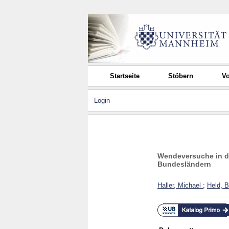
Startseite
Stöbern
Vo
Login
Wendeversuche in de
Bundesländern
Haller, Michael
;
Held, B