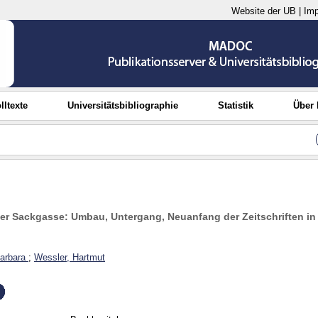
Website der UB
|
Im
lltexte
Universitätsbibliographie
Statistik
Über
r Sackgasse: Umbau, Untergang, Neuanfang der Zeitschriften i
arbara
;
Wessler, Hartmut