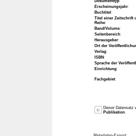
Dokumenttyp
:
Erscheinungsjahr
:
Buchtitel
:
Titel einer Zeitschrift
Reihe
:
Band/Volume
:
Seitenbereich
:
Herausgeber
:
Ort der Veröffentlichu
Verlag
:
ISBN
:
Sprache der Veröffent
Einrichtung
:
Fachgebiet
:
Dieser Datensatz w
Publikation
.
Metadaten-Export