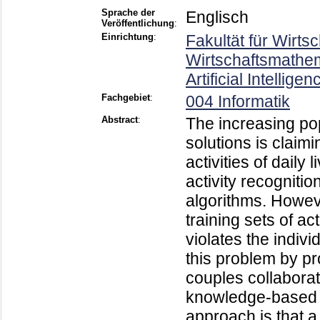
Sprache der
Englisch
Veröffentlichung
:
Einrichtung
:
Fakultät für Wirts
Wirtschaftsmathem
Artificial Intellig
Fachgebiet
:
004 Informatik
Abstract
:
The increasing pop
solutions is claim
activities of daily
activity recogniti
algorithms. Howev
training sets of a
violates the indivi
this problem by p
couples collaborat
knowledge-based r
approach is that a