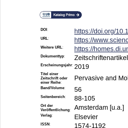
DOI
:
https://doi.org/10
URL
:
https://www.science
Weitere URL
:
https://homes.di.uni
Dokumenttyp
:
Zeitschriftenartikel
Erscheinungsjahr
:
2019
Titel einer
Pervasive and Mo
Zeitschrift oder
einer Reihe
:
Band/Volume
:
56
Seitenbereich
:
88-105
Ort der
Amsterdam [u.a.]
Veröffentlichung
:
Verlag
:
Elsevier
ISSN
:
1574-1192