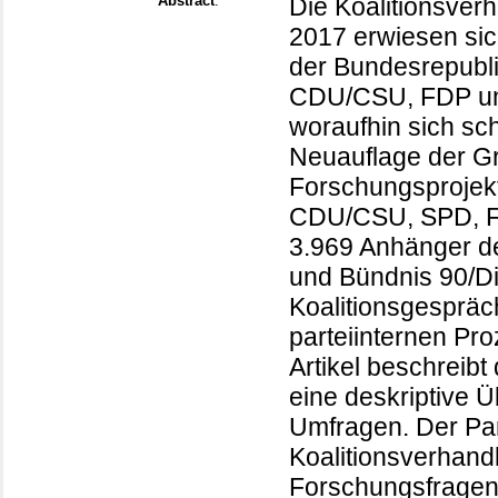
Abstract
:
Die Koalitionsve
2017 erwiesen sic
der Bundesrepubl
CDU/CSU, FDP und
woraufhin sich sc
Neuauflage der Gr
Forschungsprojekt
CDU/CSU, SPD, F
3.969 Anhänger d
und Bündnis 90/Di
Koalitionsgespräch
parteiinternen Pr
Artikel beschreibt
eine deskriptive Ü
Umfragen. Der Pa
Koalitionsverhandl
Forschungsfragen