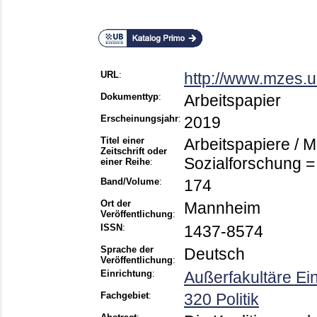
URL
:
http://www.mzes.u
Dokumenttyp
:
Arbeitspapier
Erscheinungsjahr
:
2019
Titel einer
Arbeitspapiere / 
Zeitschrift oder
Sozialforschung 
einer Reihe
:
Band/Volume
:
174
Ort der
Mannheim
Veröffentlichung
:
ISSN
:
1437-8574
Sprache der
Deutsch
Veröffentlichung
:
Einrichtung
:
Außerfakultäre Ei
Fachgebiet
:
320 Politik