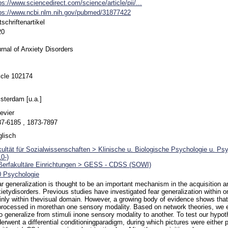
ps://www.sciencedirect.com/science/article/pii/...
ps://www.ncbi.nlm.nih.gov/pubmed/31877422
tschriftenartikel
20
rnal of Anxiety Disorders
icle 102174
terdam [u.a.]
evier
7-6185 , 1873-7897
lisch
ultät für Sozialwissenschaften > Klinische u. Biologische Psychologie u. Ps
0-)
ßerfakultäre Einrichtungen > GESS - CDSS (SOWI)
0 Psychologie
r generalization is thought to be an important mechanism in the acquisition 
ietydisorders. Previous studies have investigated fear generalization within 
nly within thevisual domain. However, a growing body of evidence shows that
processed in morethan one sensory modality. Based on network theories, we 
o generalize from stimuli inone sensory modality to another. To test our hypot
erwent a differential conditioningparadigm, during which pictures were either