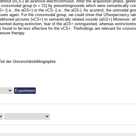
without (vCS-) an aversive electricstimulus. After the acquisition phase, gener
 crossmodal group (n = 21) by presentingsounds which were semantically cong
+ (i.e., the aGS+) or the vCS- (i.e., the aGS-). As acontrol, the unimodal gro
tures again. For the crossmodal group, we could show that USexpectancy rat
ditioned pictures (vCS+) to semantically related sounds (aGS+).Moreover, 
sented during extinction, fear of the aGS+ extinguished, whereas extinctiontr
 found to be less effective for the vCS+. Thefindings are relevant for crossm
osure therapy.
Teil der Universitätsbibliographie.