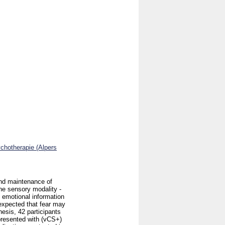
ychotherapie (Alpers
and maintenance of
one sensory modality -
 emotional information
expected that fear may
hesis, 42 participants
 presented with (vCS+)