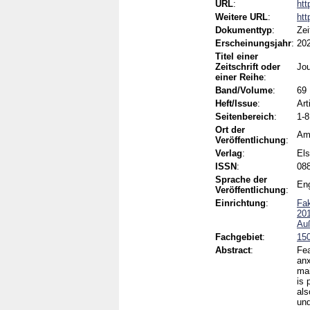
URL
:
htt
Weitere URL
:
htt
Dokumenttyp
:
Zei
Erscheinungsjahr
:
20
Titel einer
Zeitschrift oder
Jou
einer Reihe
:
Band/Volume
:
69
Heft/Issue
:
Art
Seitenbereich
:
1-8
Ort der
Ams
Veröffentlichung
:
Verlag
:
Els
ISSN
:
088
Sprache der
Eng
Veröffentlichung
:
Einrichtung
:
Fak
201
Au
Fachgebiet
:
15
Abstract
:
Fea
anx
mai
is 
als
und