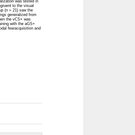
alization was tested in
ruent to the visual
up (n = 21) saw the
ings generalized from
when the vCS+ was
aining with the aGS+
odal fearacquisition and