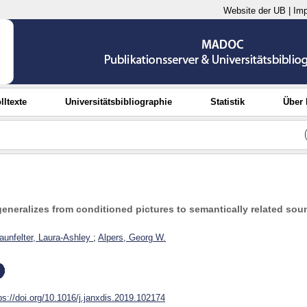
Website der UB
|
Im
lltexte
Universitätsbibliographie
Statistik
Über
ar generalizes from conditioned pictures to semantically related so
aunfelter, Laura-Ashley
;
Alpers, Georg W.
ps://doi.org/10.1016/j.janxdis.2019.102174