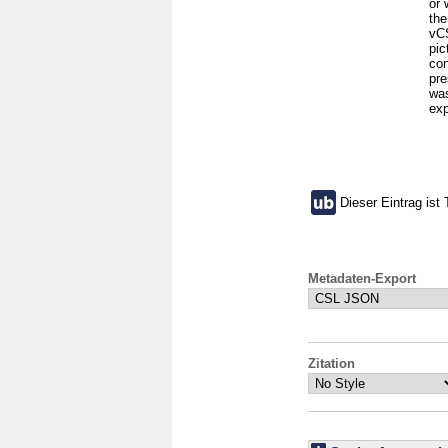
or 
the
vCS
pic
con
pre
was
exp
Dieser Eintrag ist 
Metadaten-Export
Zitation