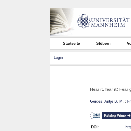
Startseite
Stöbern
Vo
Login
Hear it, fear it: Fe
Gerdes, Antje B. M.
;
Fr
DOI
:
htt